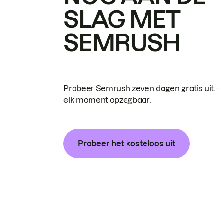
SLAG MET
SEMRUSH
Probeer Semrush zeven dagen gratis uit.
elk moment opzegbaar.
Probeer het kosteloos uit