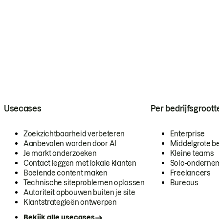
Usecases
Per bedrijfsgroott
Zoekzichtbaarheid verbeteren
Enterprise
Aanbevolen worden door AI
Middelgrote be
Je markt onderzoeken
Kleine teams
Contact leggen met lokale klanten
Solo-onderne
Boeiende content maken
Freelancers
Technische siteproblemen oplossen
Bureaus
Autoriteit opbouwen buiten je site
Klantstrategieën ontwerpen
Bekijk alle usecases