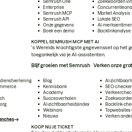
Semrush One
Zoekwoorden vi
Enterprise
Concurrentieana
Semrush MCP
Market Analysis
Semrush API
Lokale SEO
Onze gegevens
AI-merksentimen
Boek een demo
Backlinkanalyse
KOPPEL SEMRUSH MCP MET AI
's Werelds krachtigste gegevensset op het g
toegankelijk via je AI-assistenten.
Blijf groeien met Semrush
Verken onze grat
 dienstverlening
Blog
AI-zichtbaar
commerce
Kennisbank
SEO-checke
Academy
Verkeerchec
ech
Succesverhalen
Zoekwoorden
org
AI-zichtbaarheidsindex
Backlink-che
Webinars
Topwebsites 
Nieuws
Verken andere
ranches
KOOP NU JE TICKET