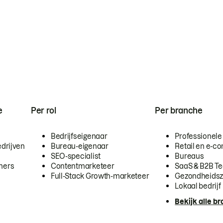
e
Per rol
Per branche
Bedrijfseigenaar
Professionele
drijven
Bureau-eigenaar
Retail en e-
SEO-specialist
Bureaus
mers
Contentmarketeer
SaaS & B2B T
Full-Stack Growth-marketeer
Gezondheidsz
Lokaal bedrijf
Bekijk alle b