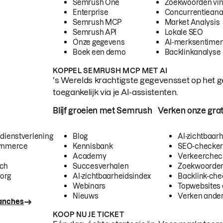
Semrush One
Zoekwoorden vi
Enterprise
Concurrentieana
Semrush MCP
Market Analysis
Semrush API
Lokale SEO
Onze gegevens
AI-merksentimen
Boek een demo
Backlinkanalyse
KOPPEL SEMRUSH MCP MET AI
's Werelds krachtigste gegevensset op het g
toegankelijk via je AI-assistenten.
Blijf groeien met Semrush
Verken onze grat
 dienstverlening
Blog
AI-zichtbaar
commerce
Kennisbank
SEO-checke
Academy
Verkeerchec
ech
Succesverhalen
Zoekwoorden
org
AI-zichtbaarheidsindex
Backlink-che
Webinars
Topwebsites 
Nieuws
Verken andere
ranches
KOOP NU JE TICKET