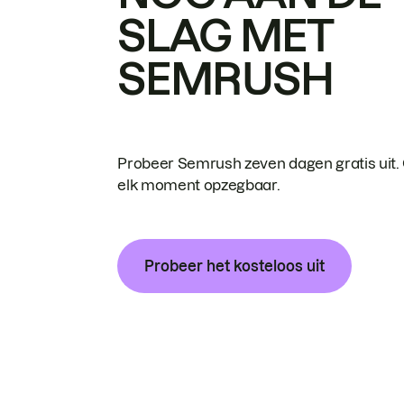
SLAG MET
SEMRUSH
Probeer Semrush zeven dagen gratis uit.
elk moment opzegbaar.
Probeer het kosteloos uit