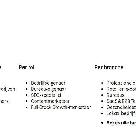
e
Per rol
Per branche
Bedrijfseigenaar
Professionele
drijven
Bureau-eigenaar
Retail en e-
SEO-specialist
Bureaus
mers
Contentmarketeer
SaaS & B2B T
Full-Stack Growth-marketeer
Gezondheidsz
Lokaal bedrijf
Bekijk alle b