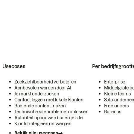
Usecases
Per bedrijfsgroott
Zoekzichtbaarheid verbeteren
Enterprise
Aanbevolen worden door AI
Middelgrote be
Je markt onderzoeken
Kleine teams
Contact leggen met lokale klanten
Solo-onderne
Boeiende content maken
Freelancers
Technische siteproblemen oplossen
Bureaus
Autoriteit opbouwen buiten je site
Klantstrategieën ontwerpen
Bekijk alle usecases