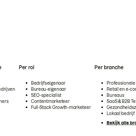
e
Per rol
Per branche
Bedrijfseigenaar
Professionele
drijven
Bureau-eigenaar
Retail en e-
SEO-specialist
Bureaus
mers
Contentmarketeer
SaaS & B2B T
Full-Stack Growth-marketeer
Gezondheidsz
Lokaal bedrijf
Bekijk alle b