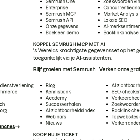
Semrush One
Zoekwoorden vi
Enterprise
Concurrentieana
Semrush MCP
Market Analysis
Semrush API
Lokale SEO
Onze gegevens
AI-merksentimen
Boek een demo
Backlinkanalyse
KOPPEL SEMRUSH MCP MET AI
's Werelds krachtigste gegevensset op het g
toegankelijk via je AI-assistenten.
Blijf groeien met Semrush
Verken onze grat
 dienstverlening
Blog
AI-zichtbaar
commerce
Kennisbank
SEO-checke
Academy
Verkeerchec
ech
Succesverhalen
Zoekwoorden
org
AI-zichtbaarheidsindex
Backlink-che
Webinars
Topwebsites 
Nieuws
Verken andere
ranches
KOOP NU JE TICKET