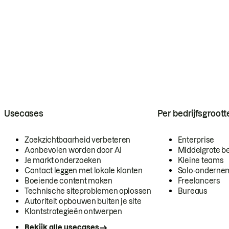
Usecases
Per bedrijfsgroott
Zoekzichtbaarheid verbeteren
Enterprise
Aanbevolen worden door AI
Middelgrote be
Je markt onderzoeken
Kleine teams
Contact leggen met lokale klanten
Solo-onderne
Boeiende content maken
Freelancers
Technische siteproblemen oplossen
Bureaus
Autoriteit opbouwen buiten je site
Klantstrategieën ontwerpen
Bekijk alle usecases