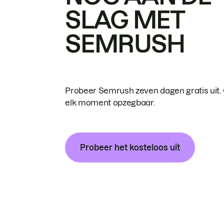
SLAG MET
SEMRUSH
Probeer Semrush zeven dagen gratis uit.
elk moment opzegbaar.
Probeer het kosteloos uit