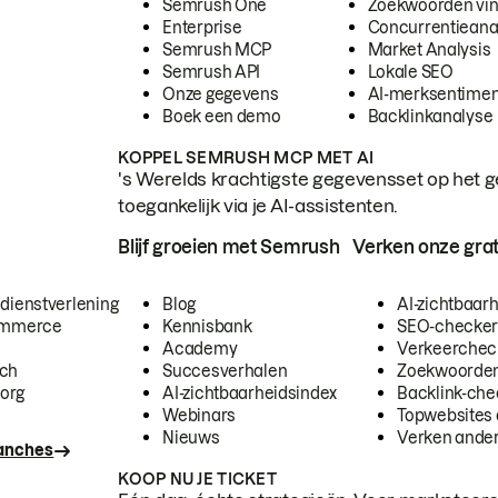
Semrush One
Zoekwoorden vi
Enterprise
Concurrentieana
Semrush MCP
Market Analysis
Semrush API
Lokale SEO
Onze gegevens
AI-merksentimen
Boek een demo
Backlinkanalyse
KOPPEL SEMRUSH MCP MET AI
's Werelds krachtigste gegevensset op het g
toegankelijk via je AI-assistenten.
Blijf groeien met Semrush
Verken onze grat
 dienstverlening
Blog
AI-zichtbaar
commerce
Kennisbank
SEO-checke
Academy
Verkeerchec
ech
Succesverhalen
Zoekwoorden
org
AI-zichtbaarheidsindex
Backlink-che
Webinars
Topwebsites 
Nieuws
Verken andere
ranches
KOOP NU JE TICKET