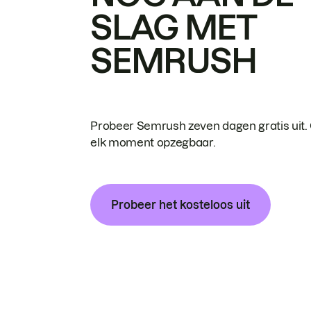
SLAG MET
SEMRUSH
Probeer Semrush zeven dagen gratis uit.
elk moment opzegbaar.
Probeer het kosteloos uit