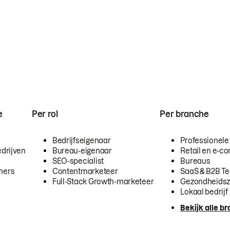
e
Per rol
Per branche
Bedrijfseigenaar
Professionele
drijven
Bureau-eigenaar
Retail en e-
SEO-specialist
Bureaus
mers
Contentmarketeer
SaaS & B2B T
Full-Stack Growth-marketeer
Gezondheidsz
Lokaal bedrijf
Bekijk alle b