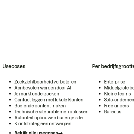
Usecases
Per bedrijfsgroott
Zoekzichtbaarheid verbeteren
Enterprise
Aanbevolen worden door AI
Middelgrote be
Je markt onderzoeken
Kleine teams
Contact leggen met lokale klanten
Solo-onderne
Boeiende content maken
Freelancers
Technische siteproblemen oplossen
Bureaus
Autoriteit opbouwen buiten je site
Klantstrategieën ontwerpen
Bekijk alle usecases