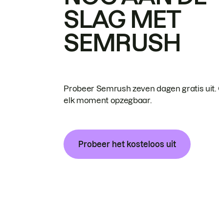
SLAG MET
SEMRUSH
Probeer Semrush zeven dagen gratis uit.
elk moment opzegbaar.
Probeer het kosteloos uit