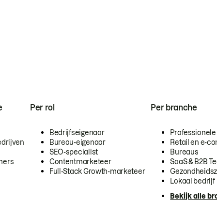
e
Per rol
Per branche
Bedrijfseigenaar
Professionele
drijven
Bureau-eigenaar
Retail en e-
SEO-specialist
Bureaus
mers
Contentmarketeer
SaaS & B2B T
Full-Stack Growth-marketeer
Gezondheidsz
Lokaal bedrijf
Bekijk alle b