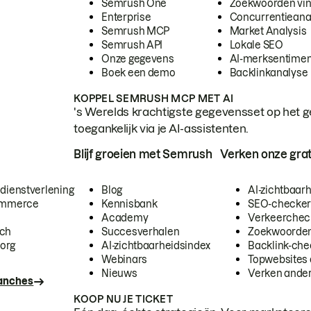
Semrush One
Zoekwoorden vi
Enterprise
Concurrentieana
Semrush MCP
Market Analysis
Semrush API
Lokale SEO
Onze gegevens
AI-merksentimen
Boek een demo
Backlinkanalyse
KOPPEL SEMRUSH MCP MET AI
's Werelds krachtigste gegevensset op het g
toegankelijk via je AI-assistenten.
Blijf groeien met Semrush
Verken onze grat
 dienstverlening
Blog
AI-zichtbaar
commerce
Kennisbank
SEO-checke
Academy
Verkeerchec
ech
Succesverhalen
Zoekwoorden
org
AI-zichtbaarheidsindex
Backlink-che
Webinars
Topwebsites 
Nieuws
Verken andere
ranches
KOOP NU JE TICKET