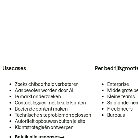
Usecases
Per bedrijfsgroott
Zoekzichtbaarheid verbeteren
Enterprise
Aanbevolen worden door AI
Middelgrote be
Je markt onderzoeken
Kleine teams
Contact leggen met lokale klanten
Solo-onderne
Boeiende content maken
Freelancers
Technische siteproblemen oplossen
Bureaus
Autoriteit opbouwen buiten je site
Klantstrategieën ontwerpen
Bekijk alle usecases