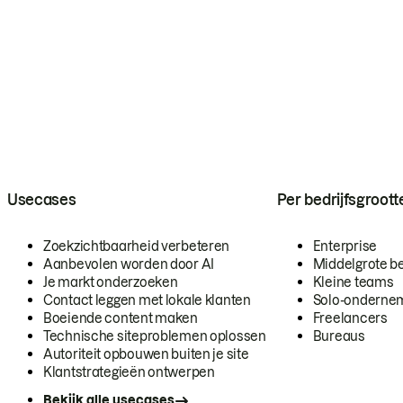
Usecases
Per bedrijfsgroott
Zoekzichtbaarheid verbeteren
Enterprise
Aanbevolen worden door AI
Middelgrote be
Je markt onderzoeken
Kleine teams
Contact leggen met lokale klanten
Solo-onderne
Boeiende content maken
Freelancers
Technische siteproblemen oplossen
Bureaus
Autoriteit opbouwen buiten je site
Klantstrategieën ontwerpen
Bekijk alle usecases