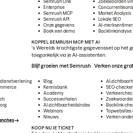
Semrush One
Zoekwoorden vi
Enterprise
Concurrentieana
Semrush MCP
Market Analysis
Semrush API
Lokale SEO
Onze gegevens
AI-merksentimen
Boek een demo
Backlinkanalyse
KOPPEL SEMRUSH MCP MET AI
's Werelds krachtigste gegevensset op het g
toegankelijk via je AI-assistenten.
Blijf groeien met Semrush
Verken onze grat
 dienstverlening
Blog
AI-zichtbaar
commerce
Kennisbank
SEO-checke
Academy
Verkeerchec
ech
Succesverhalen
Zoekwoorden
org
AI-zichtbaarheidsindex
Backlink-che
Webinars
Topwebsites 
Nieuws
Verken andere
ranches
KOOP NU JE TICKET