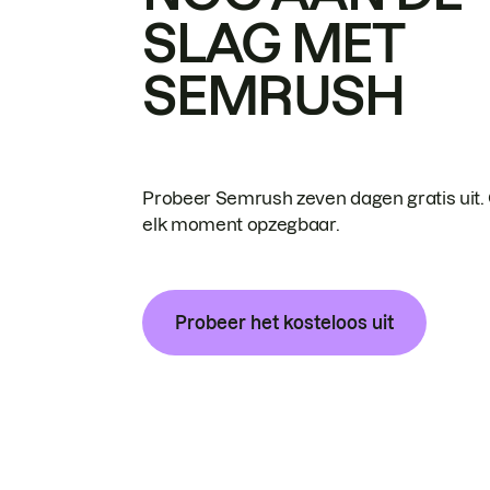
SLAG MET
SEMRUSH
Probeer Semrush zeven dagen gratis uit.
elk moment opzegbaar.
Probeer het kosteloos uit