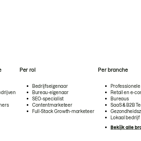
e
Per rol
Per branche
Bedrijfseigenaar
Professionele
drijven
Bureau-eigenaar
Retail en e-
SEO-specialist
Bureaus
mers
Contentmarketeer
SaaS & B2B T
Full-Stack Growth-marketeer
Gezondheidsz
Lokaal bedrijf
Bekijk alle b