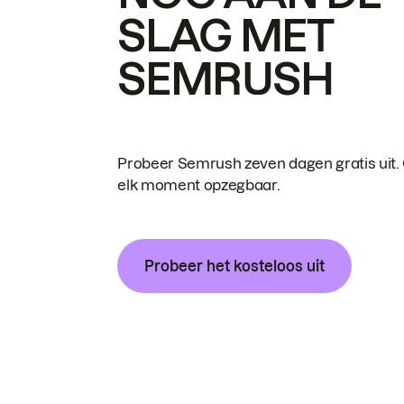
SLAG MET
SEMRUSH
Probeer Semrush zeven dagen gratis uit.
elk moment opzegbaar.
Probeer het kosteloos uit