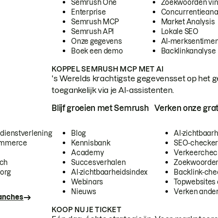
Semrush One
Zoekwoorden vi
Enterprise
Concurrentieana
Semrush MCP
Market Analysis
Semrush API
Lokale SEO
Onze gegevens
AI-merksentimen
Boek een demo
Backlinkanalyse
KOPPEL SEMRUSH MCP MET AI
's Werelds krachtigste gegevensset op het g
toegankelijk via je AI-assistenten.
Blijf groeien met Semrush
Verken onze grat
 dienstverlening
Blog
AI-zichtbaar
commerce
Kennisbank
SEO-checke
Academy
Verkeerchec
ech
Succesverhalen
Zoekwoorden
org
AI-zichtbaarheidsindex
Backlink-che
Webinars
Topwebsites 
Nieuws
Verken andere
ranches
KOOP NU JE TICKET