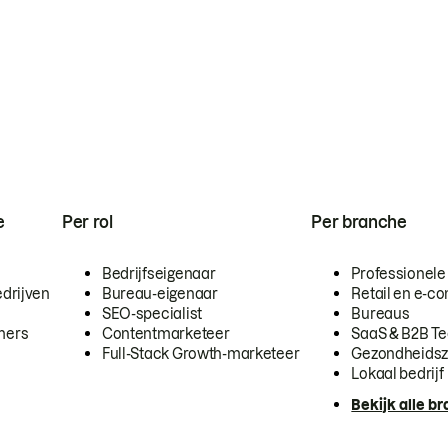
e
Per rol
Per branche
Bedrijfseigenaar
Professionele
drijven
Bureau-eigenaar
Retail en e-
SEO-specialist
Bureaus
mers
Contentmarketeer
SaaS & B2B T
Full-Stack Growth-marketeer
Gezondheidsz
Lokaal bedrijf
Bekijk alle b