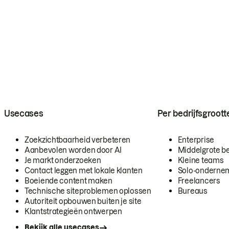
Usecases
Per bedrijfsgroott
Zoekzichtbaarheid verbeteren
Enterprise
Aanbevolen worden door AI
Middelgrote be
Je markt onderzoeken
Kleine teams
Contact leggen met lokale klanten
Solo-onderne
Boeiende content maken
Freelancers
Technische siteproblemen oplossen
Bureaus
Autoriteit opbouwen buiten je site
Klantstrategieën ontwerpen
Bekijk alle usecases