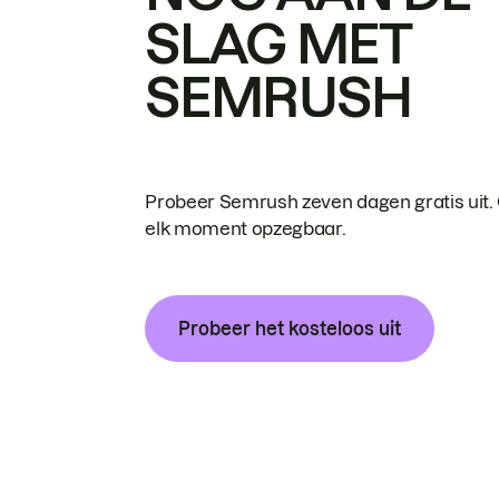
SLAG MET
SEMRUSH
Probeer Semrush zeven dagen gratis uit.
elk moment opzegbaar.
Probeer het kosteloos uit