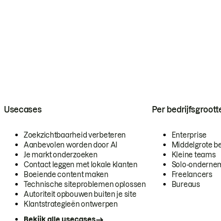
Usecases
Per bedrijfsgroott
Zoekzichtbaarheid verbeteren
Enterprise
Aanbevolen worden door AI
Middelgrote be
Je markt onderzoeken
Kleine teams
Contact leggen met lokale klanten
Solo-onderne
Boeiende content maken
Freelancers
Technische siteproblemen oplossen
Bureaus
Autoriteit opbouwen buiten je site
Klantstrategieën ontwerpen
Bekijk alle usecases