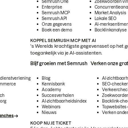
Semrush One
Zoekwoorden vi
Enterprise
Concurrentieana
Semrush MCP
Market Analysis
Semrush API
Lokale SEO
Onze gegevens
AI-merksentimen
Boek een demo
Backlinkanalyse
KOPPEL SEMRUSH MCP MET AI
's Werelds krachtigste gegevensset op het g
toegankelijk via je AI-assistenten.
Blijf groeien met Semrush
Verken onze grat
 dienstverlening
Blog
AI-zichtbaar
commerce
Kennisbank
SEO-checke
Academy
Verkeerchec
ech
Succesverhalen
Zoekwoorden
org
AI-zichtbaarheidsindex
Backlink-che
Webinars
Topwebsites 
Nieuws
Verken andere
ranches
KOOP NU JE TICKET