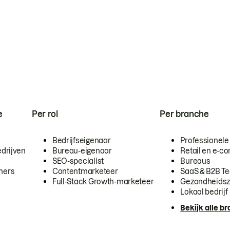
e
Per rol
Per branche
Bedrijfseigenaar
Professionele
drijven
Bureau-eigenaar
Retail en e-
SEO-specialist
Bureaus
mers
Contentmarketeer
SaaS & B2B T
Full-Stack Growth-marketeer
Gezondheidsz
Lokaal bedrijf
Bekijk alle b