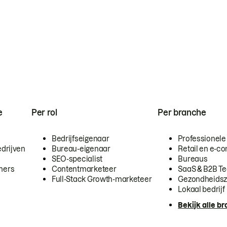
e
Per rol
Per branche
Bedrijfseigenaar
Professionele
drijven
Bureau-eigenaar
Retail en e-
SEO-specialist
Bureaus
mers
Contentmarketeer
SaaS & B2B T
Full-Stack Growth-marketeer
Gezondheidsz
Lokaal bedrijf
Bekijk alle b