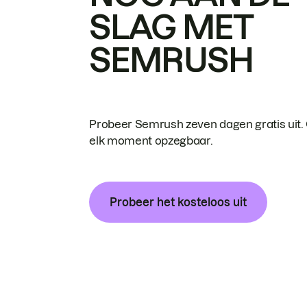
SLAG MET
SEMRUSH
Probeer Semrush zeven dagen gratis uit.
elk moment opzegbaar.
Probeer het kosteloos uit