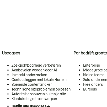
Usecases
Per bedrijfsgroott
Zoekzichtbaarheid verbeteren
Enterprise
Aanbevolen worden door AI
Middelgrote be
Je markt onderzoeken
Kleine teams
Contact leggen met lokale klanten
Solo-onderne
Boeiende content maken
Freelancers
Technische siteproblemen oplossen
Bureaus
Autoriteit opbouwen buiten je site
Klantstrategieën ontwerpen
Bekijk alle usecases