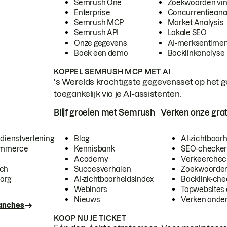
Semrush One
Zoekwoorden vi
Enterprise
Concurrentieana
Semrush MCP
Market Analysis
Semrush API
Lokale SEO
Onze gegevens
AI-merksentimen
Boek een demo
Backlinkanalyse
KOPPEL SEMRUSH MCP MET AI
's Werelds krachtigste gegevensset op het g
toegankelijk via je AI-assistenten.
Blijf groeien met Semrush
Verken onze grat
 dienstverlening
Blog
AI-zichtbaar
commerce
Kennisbank
SEO-checke
Academy
Verkeerchec
ech
Succesverhalen
Zoekwoorden
org
AI-zichtbaarheidsindex
Backlink-che
Webinars
Topwebsites 
Nieuws
Verken andere
ranches
KOOP NU JE TICKET