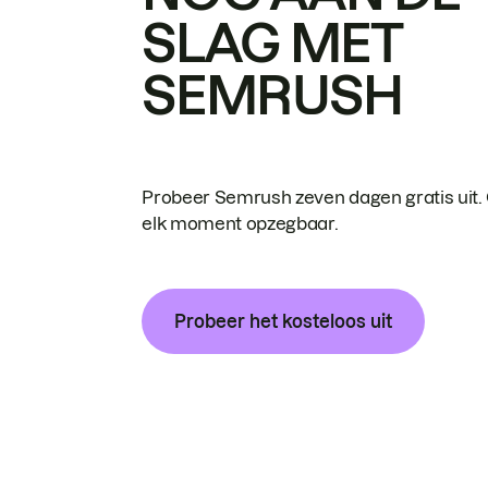
SLAG MET
SEMRUSH
Probeer Semrush zeven dagen gratis uit.
elk moment opzegbaar.
Probeer het kosteloos uit