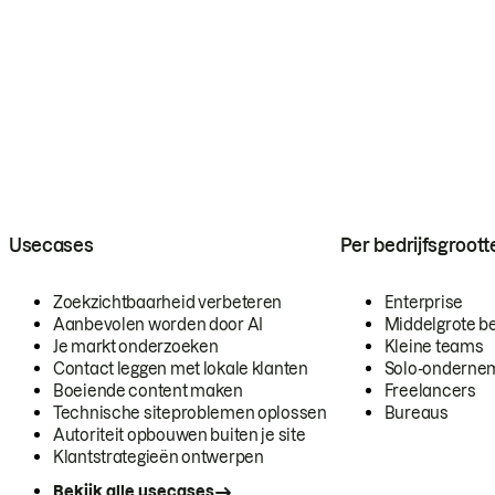
Usecases
Per bedrijfsgroott
Zoekzichtbaarheid verbeteren
Enterprise
Aanbevolen worden door AI
Middelgrote be
Je markt onderzoeken
Kleine teams
Contact leggen met lokale klanten
Solo-onderne
Boeiende content maken
Freelancers
Technische siteproblemen oplossen
Bureaus
Autoriteit opbouwen buiten je site
Klantstrategieën ontwerpen
Bekijk alle usecases