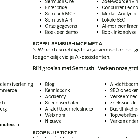
Semrush One
Zoekwoorden vi
Enterprise
Concurrentieana
Semrush MCP
Market Analysis
Semrush API
Lokale SEO
Onze gegevens
AI-merksentimen
Boek een demo
Backlinkanalyse
KOPPEL SEMRUSH MCP MET AI
's Werelds krachtigste gegevensset op het g
toegankelijk via je AI-assistenten.
Blijf groeien met Semrush
Verken onze grat
 dienstverlening
Blog
AI-zichtbaar
commerce
Kennisbank
SEO-checke
Academy
Verkeerchec
ech
Succesverhalen
Zoekwoorden
org
AI-zichtbaarheidsindex
Backlink-che
Webinars
Topwebsites 
Nieuws
Verken andere
ranches
KOOP NU JE TICKET