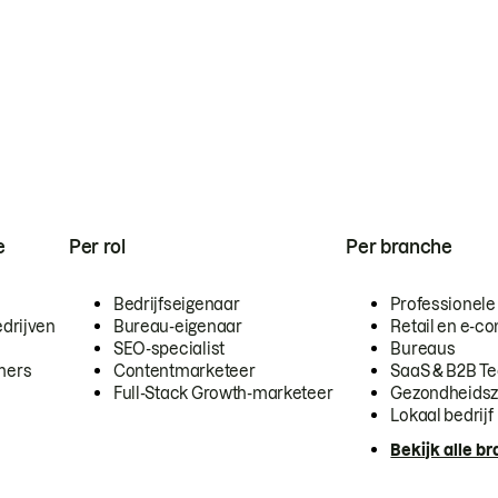
e
Per rol
Per branche
Bedrijfseigenaar
Professionele
drijven
Bureau-eigenaar
Retail en e-
SEO-specialist
Bureaus
mers
Contentmarketeer
SaaS & B2B T
Full-Stack Growth-marketeer
Gezondheidsz
Lokaal bedrijf
Bekijk alle b