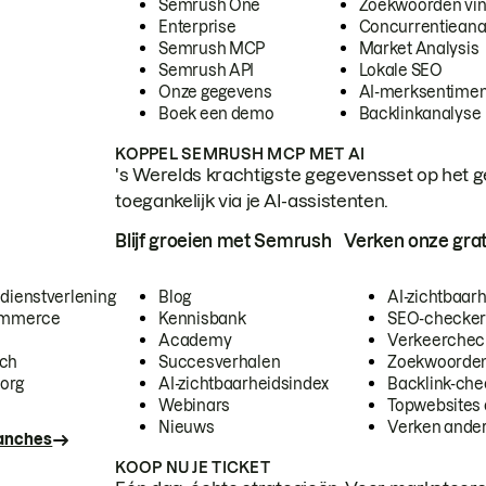
Semrush One
Zoekwoorden vi
Enterprise
Concurrentieana
Semrush MCP
Market Analysis
Semrush API
Lokale SEO
Onze gegevens
AI-merksentimen
Boek een demo
Backlinkanalyse
KOPPEL SEMRUSH MCP MET AI
's Werelds krachtigste gegevensset op het g
toegankelijk via je AI-assistenten.
Blijf groeien met Semrush
Verken onze grat
 dienstverlening
Blog
AI-zichtbaar
commerce
Kennisbank
SEO-checke
Academy
Verkeerchec
ech
Succesverhalen
Zoekwoorden
org
AI-zichtbaarheidsindex
Backlink-che
Webinars
Topwebsites 
Nieuws
Verken andere
ranches
KOOP NU JE TICKET