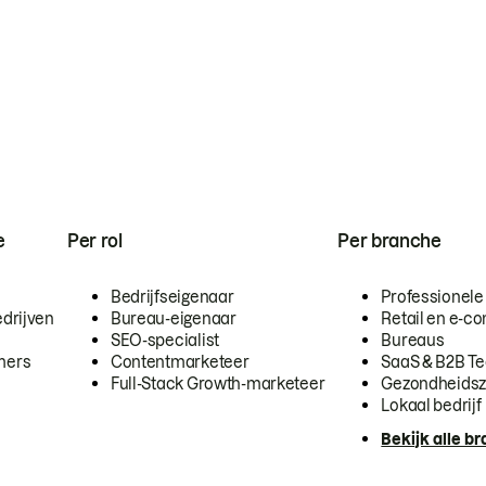
e
Per rol
Per branche
Bedrijfseigenaar
Professionele
drijven
Bureau-eigenaar
Retail en e-
SEO-specialist
Bureaus
mers
Contentmarketeer
SaaS & B2B T
Full-Stack Growth-marketeer
Gezondheidsz
Lokaal bedrijf
Bekijk alle b