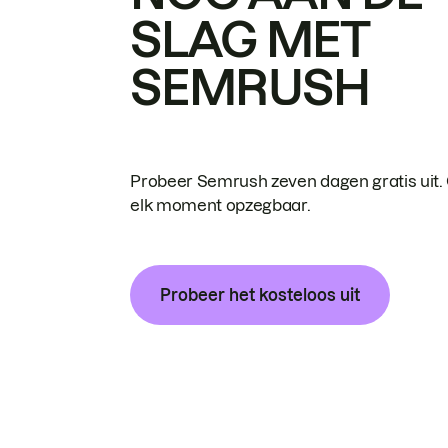
SLAG MET
SEMRUSH
Probeer Semrush zeven dagen gratis uit.
elk moment opzegbaar.
Probeer het kosteloos uit