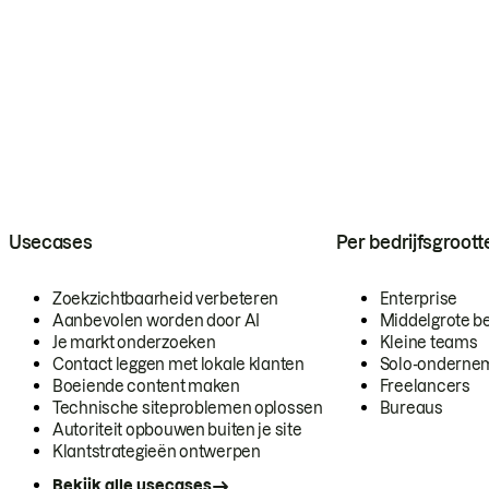
Usecases
Per bedrijfsgroott
Zoekzichtbaarheid verbeteren
Enterprise
Aanbevolen worden door AI
Middelgrote be
Je markt onderzoeken
Kleine teams
Contact leggen met lokale klanten
Solo-onderne
Boeiende content maken
Freelancers
Technische siteproblemen oplossen
Bureaus
Autoriteit opbouwen buiten je site
Klantstrategieën ontwerpen
Bekijk alle usecases