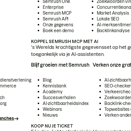
Semrush One
Zoekwoorden vi
Enterprise
Concurrentieana
Semrush MCP
Market Analysis
Semrush API
Lokale SEO
Onze gegevens
AI-merksentimen
Boek een demo
Backlinkanalyse
KOPPEL SEMRUSH MCP MET AI
's Werelds krachtigste gegevensset op het g
toegankelijk via je AI-assistenten.
Blijf groeien met Semrush
Verken onze grat
 dienstverlening
Blog
AI-zichtbaar
commerce
Kennisbank
SEO-checke
Academy
Verkeerchec
ech
Succesverhalen
Zoekwoorden
org
AI-zichtbaarheidsindex
Backlink-che
Webinars
Topwebsites 
Nieuws
Verken andere
ranches
KOOP NU JE TICKET