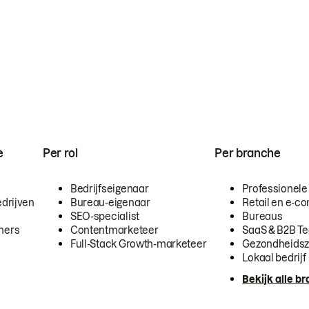
e
Per rol
Per branche
Bedrijfseigenaar
Professionele
drijven
Bureau-eigenaar
Retail en e-
SEO-specialist
Bureaus
mers
Contentmarketeer
SaaS & B2B T
Full-Stack Growth-marketeer
Gezondheidsz
Lokaal bedrijf
Bekijk alle b