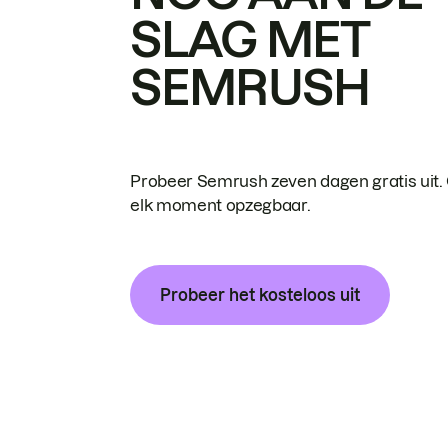
SLAG MET
SEMRUSH
Probeer Semrush zeven dagen gratis uit.
elk moment opzegbaar.
Probeer het kosteloos uit