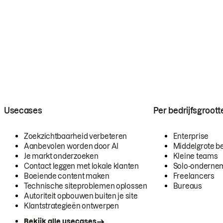
Usecases
Per bedrijfsgroott
Zoekzichtbaarheid verbeteren
Enterprise
Aanbevolen worden door AI
Middelgrote be
Je markt onderzoeken
Kleine teams
Contact leggen met lokale klanten
Solo-onderne
Boeiende content maken
Freelancers
Technische siteproblemen oplossen
Bureaus
Autoriteit opbouwen buiten je site
Klantstrategieën ontwerpen
Bekijk alle usecases