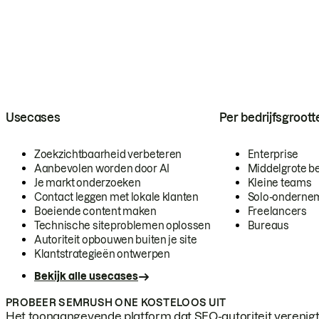
Usecases
Per bedrijfsgroott
Zoekzichtbaarheid verbeteren
Enterprise
Aanbevolen worden door AI
Middelgrote be
Je markt onderzoeken
Kleine teams
Contact leggen met lokale klanten
Solo-onderne
Boeiende content maken
Freelancers
Technische siteproblemen oplossen
Bureaus
Autoriteit opbouwen buiten je site
Klantstrategieën ontwerpen
Bekijk alle usecases
PROBEER SEMRUSH ONE KOSTELOOS UIT
Het toonaangevende platform dat SEO-autoriteit verenigt