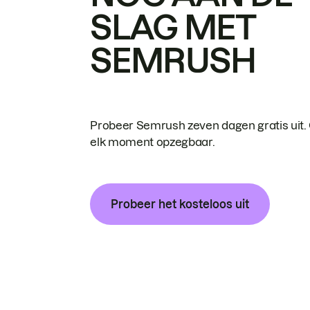
SLAG MET
SEMRUSH
Probeer Semrush zeven dagen gratis uit.
elk moment opzegbaar.
Probeer het kosteloos uit