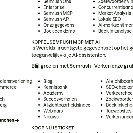
Semrush One
Zoekwoorden vi
Enterprise
Concurrentieana
Semrush MCP
Market Analysis
Semrush API
Lokale SEO
Onze gegevens
AI-merksentimen
Boek een demo
Backlinkanalyse
KOPPEL SEMRUSH MCP MET AI
's Werelds krachtigste gegevensset op het g
toegankelijk via je AI-assistenten.
Blijf groeien met Semrush
Verken onze grat
 dienstverlening
Blog
AI-zichtbaar
commerce
Kennisbank
SEO-checke
Academy
Verkeerchec
ech
Succesverhalen
Zoekwoorden
org
AI-zichtbaarheidsindex
Backlink-che
Webinars
Topwebsites 
Nieuws
Verken andere
ranches
KOOP NU JE TICKET