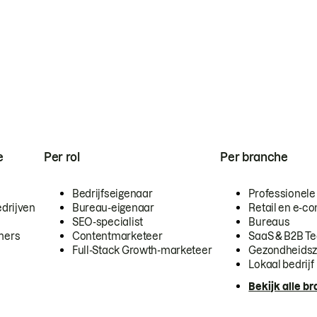
e
Per rol
Per branche
Bedrijfseigenaar
Professionele
drijven
Bureau-eigenaar
Retail en e-
SEO-specialist
Bureaus
mers
Contentmarketeer
SaaS & B2B T
Full-Stack Growth-marketeer
Gezondheidsz
Lokaal bedrijf
Bekijk alle b