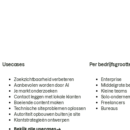
Usecases
Per bedrijfsgroott
Zoekzichtbaarheid verbeteren
Enterprise
Aanbevolen worden door AI
Middelgrote be
Je markt onderzoeken
Kleine teams
Contact leggen met lokale klanten
Solo-onderne
Boeiende content maken
Freelancers
Technische siteproblemen oplossen
Bureaus
Autoriteit opbouwen buiten je site
Klantstrategieën ontwerpen
Bekijk alle usecases