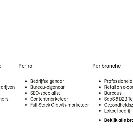
e
Per rol
Per branche
Bedrijfseigenaar
Professionele
drijven
Bureau-eigenaar
Retail en e-
SEO-specialist
Bureaus
mers
Contentmarketeer
SaaS & B2B T
Full-Stack Growth-marketeer
Gezondheidsz
Lokaal bedrijf
Bekijk alle b