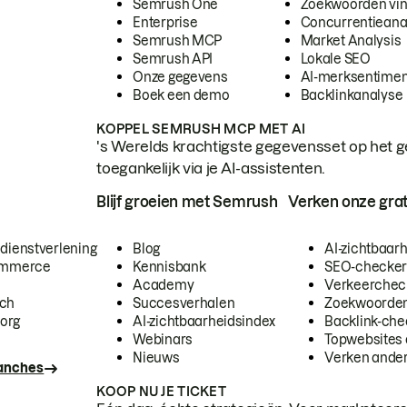
Semrush One
Zoekwoorden vi
Enterprise
Concurrentieana
Semrush MCP
Market Analysis
Semrush API
Lokale SEO
Onze gegevens
AI-merksentimen
Boek een demo
Backlinkanalyse
KOPPEL SEMRUSH MCP MET AI
's Werelds krachtigste gegevensset op het g
toegankelijk via je AI-assistenten.
Blijf groeien met Semrush
Verken onze grat
 dienstverlening
Blog
AI-zichtbaar
commerce
Kennisbank
SEO-checke
Academy
Verkeerchec
ech
Succesverhalen
Zoekwoorden
org
AI-zichtbaarheidsindex
Backlink-che
Webinars
Topwebsites 
Nieuws
Verken andere
ranches
KOOP NU JE TICKET