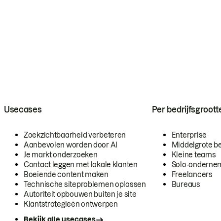
Usecases
Per bedrijfsgroott
Zoekzichtbaarheid verbeteren
Enterprise
Aanbevolen worden door AI
Middelgrote be
Je markt onderzoeken
Kleine teams
Contact leggen met lokale klanten
Solo-onderne
Boeiende content maken
Freelancers
Technische siteproblemen oplossen
Bureaus
Autoriteit opbouwen buiten je site
Klantstrategieën ontwerpen
Bekijk alle usecases