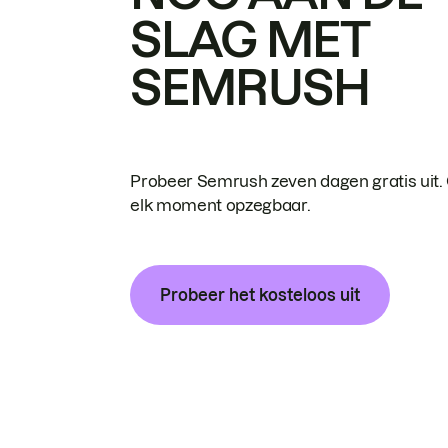
SLAG MET
SEMRUSH
Probeer Semrush zeven dagen gratis uit.
elk moment opzegbaar.
Probeer het kosteloos uit