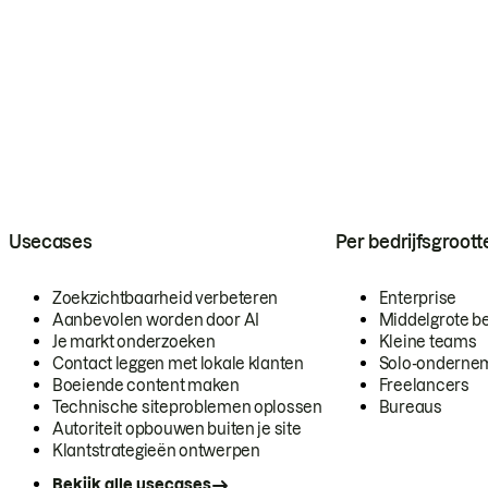
Usecases
Per bedrijfsgroott
Zoekzichtbaarheid verbeteren
Enterprise
Aanbevolen worden door AI
Middelgrote be
Je markt onderzoeken
Kleine teams
Contact leggen met lokale klanten
Solo-onderne
Boeiende content maken
Freelancers
Technische siteproblemen oplossen
Bureaus
Autoriteit opbouwen buiten je site
Klantstrategieën ontwerpen
Bekijk alle usecases