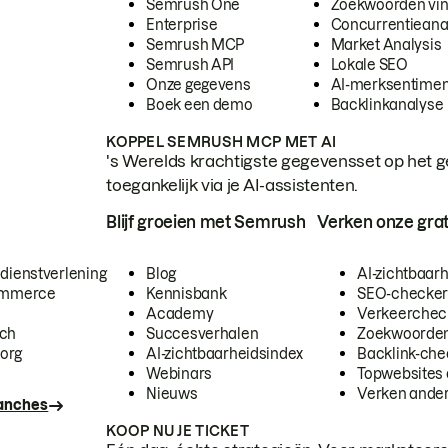
Semrush One
Zoekwoorden vi
Enterprise
Concurrentieana
Semrush MCP
Market Analysis
Semrush API
Lokale SEO
Onze gegevens
AI-merksentimen
Boek een demo
Backlinkanalyse
KOPPEL SEMRUSH MCP MET AI
's Werelds krachtigste gegevensset op het g
toegankelijk via je AI-assistenten.
Blijf groeien met Semrush
Verken onze grat
 dienstverlening
Blog
AI-zichtbaar
commerce
Kennisbank
SEO-checke
Academy
Verkeerchec
ech
Succesverhalen
Zoekwoorden
org
AI-zichtbaarheidsindex
Backlink-che
Webinars
Topwebsites 
Nieuws
Verken andere
ranches
KOOP NU JE TICKET