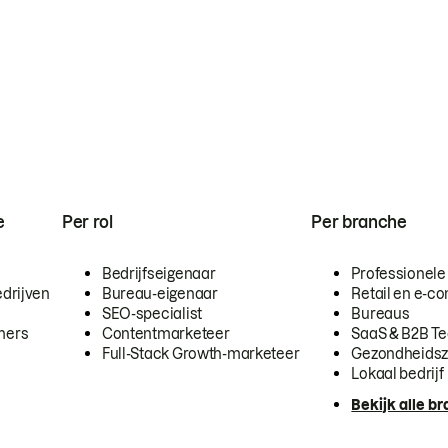
e
Per rol
Per branche
Bedrijfseigenaar
Professionele
drijven
Bureau-eigenaar
Retail en e-
SEO-specialist
Bureaus
mers
Contentmarketeer
SaaS & B2B T
Full-Stack Growth-marketeer
Gezondheidsz
Lokaal bedrijf
Bekijk alle b