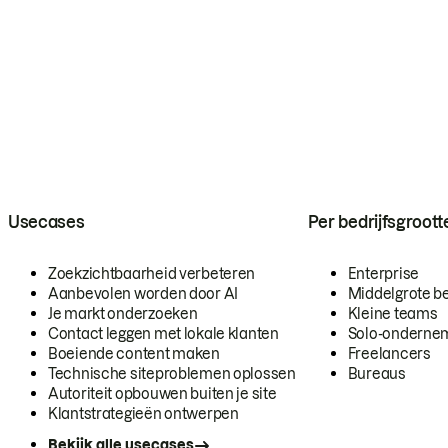
Usecases
Per bedrijfsgroott
Zoekzichtbaarheid verbeteren
Enterprise
Aanbevolen worden door AI
Middelgrote be
Je markt onderzoeken
Kleine teams
Contact leggen met lokale klanten
Solo-onderne
Boeiende content maken
Freelancers
Technische siteproblemen oplossen
Bureaus
Autoriteit opbouwen buiten je site
Klantstrategieën ontwerpen
Bekijk alle usecases