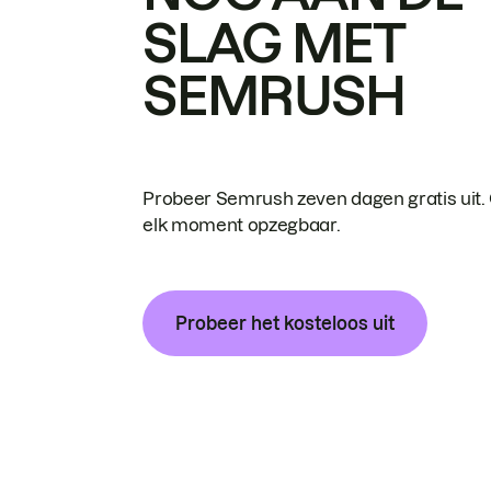
SLAG MET
SEMRUSH
Probeer Semrush zeven dagen gratis uit.
elk moment opzegbaar.
Probeer het kosteloos uit