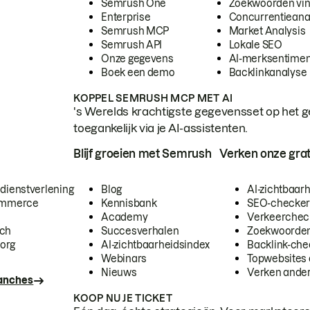
Semrush One
Zoekwoorden vi
Enterprise
Concurrentieana
Semrush MCP
Market Analysis
Semrush API
Lokale SEO
Onze gegevens
AI-merksentimen
Boek een demo
Backlinkanalyse
KOPPEL SEMRUSH MCP MET AI
's Werelds krachtigste gegevensset op het g
toegankelijk via je AI-assistenten.
Blijf groeien met Semrush
Verken onze grat
 dienstverlening
Blog
AI-zichtbaar
commerce
Kennisbank
SEO-checke
Academy
Verkeerchec
ech
Succesverhalen
Zoekwoorden
org
AI-zichtbaarheidsindex
Backlink-che
Webinars
Topwebsites 
Nieuws
Verken andere
ranches
KOOP NU JE TICKET