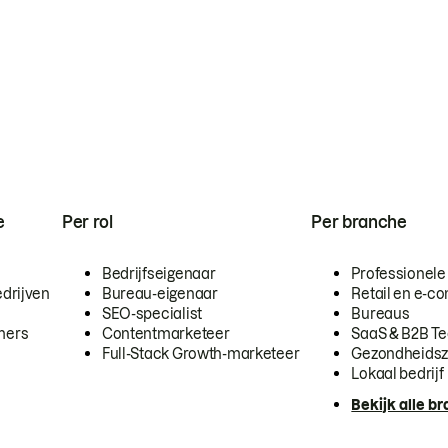
e
Per rol
Per branche
Bedrijfseigenaar
Professionele
drijven
Bureau-eigenaar
Retail en e-
SEO-specialist
Bureaus
mers
Contentmarketeer
SaaS & B2B T
Full-Stack Growth-marketeer
Gezondheidsz
Lokaal bedrijf
Bekijk alle b