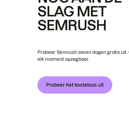
SLAG MET
SEMRUSH
Probeer Semrush zeven dagen gratis uit.
elk moment opzegbaar.
Probeer het kosteloos uit