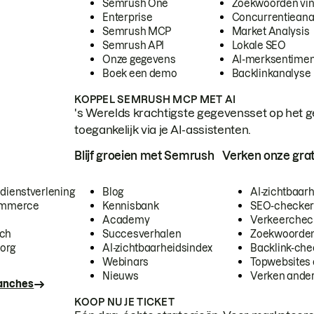
Semrush One
Zoekwoorden vi
Enterprise
Concurrentieana
Semrush MCP
Market Analysis
Semrush API
Lokale SEO
Onze gegevens
AI-merksentimen
Boek een demo
Backlinkanalyse
KOPPEL SEMRUSH MCP MET AI
's Werelds krachtigste gegevensset op het g
toegankelijk via je AI-assistenten.
Blijf groeien met Semrush
Verken onze grat
 dienstverlening
Blog
AI-zichtbaar
commerce
Kennisbank
SEO-checke
Academy
Verkeerchec
ech
Succesverhalen
Zoekwoorden
org
AI-zichtbaarheidsindex
Backlink-che
Webinars
Topwebsites 
Nieuws
Verken andere
ranches
KOOP NU JE TICKET