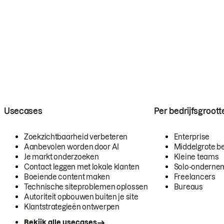
Usecases
Per bedrijfsgroott
Zoekzichtbaarheid verbeteren
Enterprise
Aanbevolen worden door AI
Middelgrote be
Je markt onderzoeken
Kleine teams
Contact leggen met lokale klanten
Solo-onderne
Boeiende content maken
Freelancers
Technische siteproblemen oplossen
Bureaus
Autoriteit opbouwen buiten je site
Klantstrategieën ontwerpen
Bekijk alle usecases