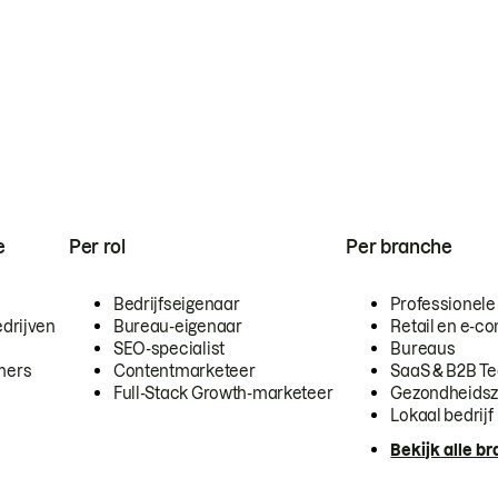
e
Per rol
Per branche
Bedrijfseigenaar
Professionele
drijven
Bureau-eigenaar
Retail en e-
SEO-specialist
Bureaus
mers
Contentmarketeer
SaaS & B2B T
Full-Stack Growth-marketeer
Gezondheidsz
Lokaal bedrijf
Bekijk alle b