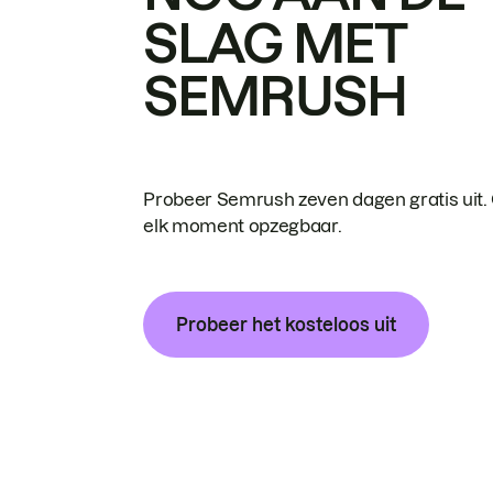
SLAG MET
SEMRUSH
Probeer Semrush zeven dagen gratis uit.
elk moment opzegbaar.
Probeer het kosteloos uit