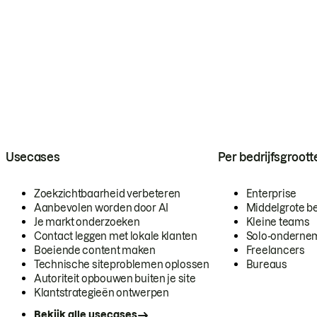
Usecases
Per bedrijfsgroott
Zoekzichtbaarheid verbeteren
Enterprise
Aanbevolen worden door AI
Middelgrote be
Je markt onderzoeken
Kleine teams
Contact leggen met lokale klanten
Solo-onderne
Boeiende content maken
Freelancers
Technische siteproblemen oplossen
Bureaus
Autoriteit opbouwen buiten je site
Klantstrategieën ontwerpen
Bekijk alle usecases