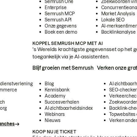
Semrush One
Zoekwoorden vi
Enterprise
Concurrentieana
Semrush MCP
Market Analysis
Semrush API
Lokale SEO
Onze gegevens
AI-merksentimen
Boek een demo
Backlinkanalyse
KOPPEL SEMRUSH MCP MET AI
's Werelds krachtigste gegevensset op het g
toegankelijk via je AI-assistenten.
Blijf groeien met Semrush
Verken onze grat
 dienstverlening
Blog
AI-zichtbaar
commerce
Kennisbank
SEO-checke
Academy
Verkeerchec
ech
Succesverhalen
Zoekwoorden
org
AI-zichtbaarheidsindex
Backlink-che
Webinars
Topwebsites 
Nieuws
Verken andere
ranches
KOOP NU JE TICKET