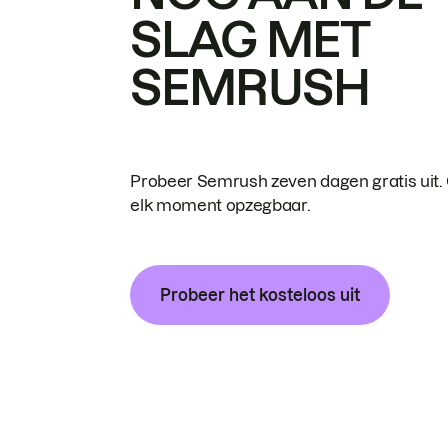
SLAG MET
SEMRUSH
Probeer Semrush zeven dagen gratis uit.
elk moment opzegbaar.
Probeer het kosteloos uit