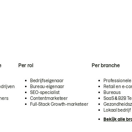
e
Per rol
Per branche
Bedrijfseigenaar
Professionele
drijven
Bureau-eigenaar
Retail en e-
SEO-specialist
Bureaus
mers
Contentmarketeer
SaaS & B2B T
Full-Stack Growth-marketeer
Gezondheidsz
Lokaal bedrijf
Bekijk alle b