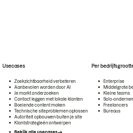
Usecases
Per bedrijfsgroott
Zoekzichtbaarheid verbeteren
Enterprise
Aanbevolen worden door AI
Middelgrote be
Je markt onderzoeken
Kleine teams
Contact leggen met lokale klanten
Solo-onderne
Boeiende content maken
Freelancers
Technische siteproblemen oplossen
Bureaus
Autoriteit opbouwen buiten je site
Klantstrategieën ontwerpen
Bekijk alle usecases