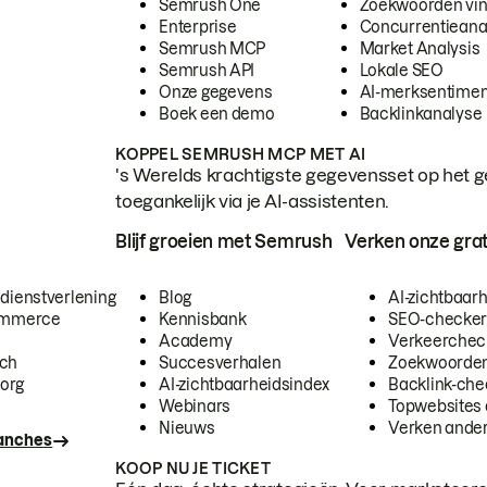
Semrush One
Zoekwoorden vi
Enterprise
Concurrentieana
Semrush MCP
Market Analysis
Semrush API
Lokale SEO
Onze gegevens
AI-merksentimen
Boek een demo
Backlinkanalyse
KOPPEL SEMRUSH MCP MET AI
's Werelds krachtigste gegevensset op het g
toegankelijk via je AI-assistenten.
Blijf groeien met Semrush
Verken onze grat
 dienstverlening
Blog
AI-zichtbaar
commerce
Kennisbank
SEO-checke
Academy
Verkeerchec
ech
Succesverhalen
Zoekwoorden
org
AI-zichtbaarheidsindex
Backlink-che
Webinars
Topwebsites 
Nieuws
Verken andere
ranches
KOOP NU JE TICKET