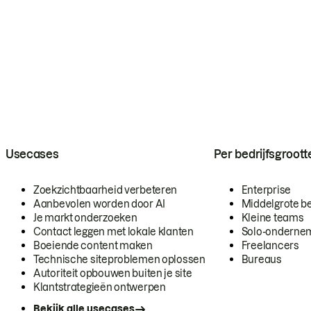
Usecases
Per bedrijfsgroott
Zoekzichtbaarheid verbeteren
Enterprise
Aanbevolen worden door AI
Middelgrote be
Je markt onderzoeken
Kleine teams
Contact leggen met lokale klanten
Solo-onderne
Boeiende content maken
Freelancers
Technische siteproblemen oplossen
Bureaus
Autoriteit opbouwen buiten je site
Klantstrategieën ontwerpen
Bekijk alle usecases