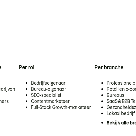
e
Per rol
Per branche
Bedrijfseigenaar
Professionele
drijven
Bureau-eigenaar
Retail en e-
SEO-specialist
Bureaus
mers
Contentmarketeer
SaaS & B2B T
Full-Stack Growth-marketeer
Gezondheidsz
Lokaal bedrijf
Bekijk alle b