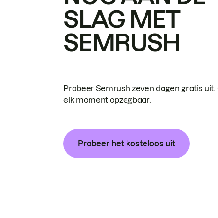
SLAG MET
SEMRUSH
Probeer Semrush zeven dagen gratis uit.
elk moment opzegbaar.
Probeer het kosteloos uit