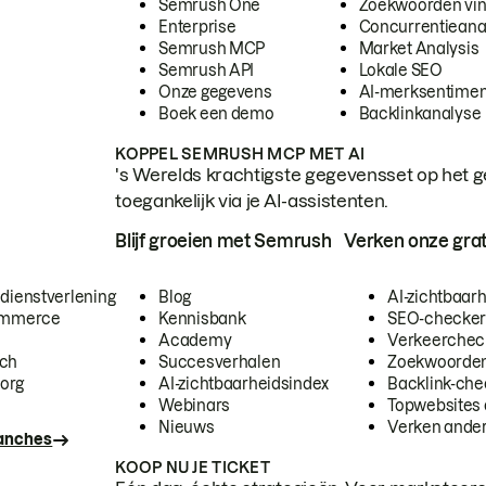
Semrush One
Zoekwoorden vi
Enterprise
Concurrentieana
Semrush MCP
Market Analysis
Semrush API
Lokale SEO
Onze gegevens
AI-merksentimen
Boek een demo
Backlinkanalyse
KOPPEL SEMRUSH MCP MET AI
's Werelds krachtigste gegevensset op het g
toegankelijk via je AI-assistenten.
Blijf groeien met Semrush
Verken onze grat
 dienstverlening
Blog
AI-zichtbaar
commerce
Kennisbank
SEO-checke
Academy
Verkeerchec
ech
Succesverhalen
Zoekwoorden
org
AI-zichtbaarheidsindex
Backlink-che
Webinars
Topwebsites 
Nieuws
Verken andere
ranches
KOOP NU JE TICKET