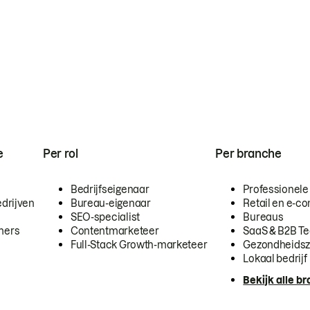
e
Per rol
Per branche
Bedrijfseigenaar
Professionele
drijven
Bureau-eigenaar
Retail en e-
SEO-specialist
Bureaus
mers
Contentmarketeer
SaaS & B2B T
Full-Stack Growth-marketeer
Gezondheidsz
Lokaal bedrijf
Bekijk alle b