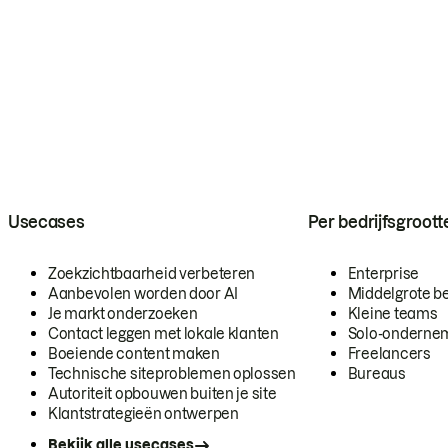
Usecases
Per bedrijfsgroott
Zoekzichtbaarheid verbeteren
Enterprise
Aanbevolen worden door AI
Middelgrote be
Je markt onderzoeken
Kleine teams
Contact leggen met lokale klanten
Solo-onderne
Boeiende content maken
Freelancers
Technische siteproblemen oplossen
Bureaus
Autoriteit opbouwen buiten je site
Klantstrategieën ontwerpen
Bekijk alle usecases