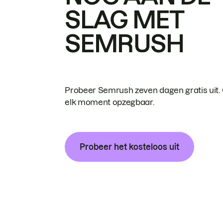
SLAG MET
SEMRUSH
Probeer Semrush zeven dagen gratis uit.
elk moment opzegbaar.
Probeer het kosteloos uit