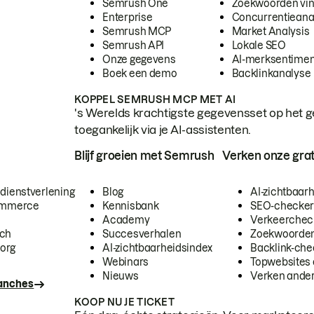
Semrush One
Zoekwoorden vi
Enterprise
Concurrentieana
Semrush MCP
Market Analysis
Semrush API
Lokale SEO
Onze gegevens
AI-merksentimen
Boek een demo
Backlinkanalyse
KOPPEL SEMRUSH MCP MET AI
's Werelds krachtigste gegevensset op het g
toegankelijk via je AI-assistenten.
Blijf groeien met Semrush
Verken onze grat
 dienstverlening
Blog
AI-zichtbaar
commerce
Kennisbank
SEO-checke
Academy
Verkeerchec
ech
Succesverhalen
Zoekwoorden
org
AI-zichtbaarheidsindex
Backlink-che
Webinars
Topwebsites 
Nieuws
Verken andere
ranches
KOOP NU JE TICKET