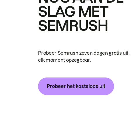
SLAG MET
SEMRUSH
Probeer Semrush zeven dagen gratis uit.
elk moment opzegbaar.
Probeer het kosteloos uit