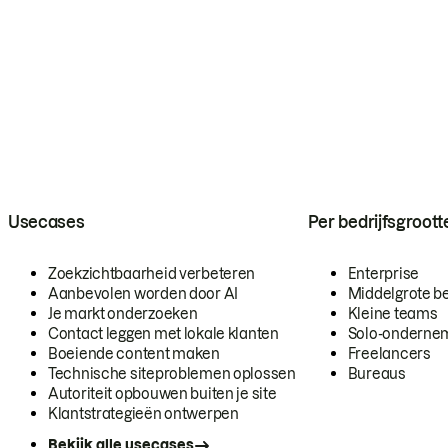
Usecases
Per bedrijfsgroott
Zoekzichtbaarheid verbeteren
Enterprise
Aanbevolen worden door AI
Middelgrote be
Je markt onderzoeken
Kleine teams
Contact leggen met lokale klanten
Solo-onderne
Boeiende content maken
Freelancers
Technische siteproblemen oplossen
Bureaus
Autoriteit opbouwen buiten je site
Klantstrategieën ontwerpen
Bekijk alle usecases