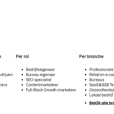
e
Per rol
Per branche
Bedrijfseigenaar
Professionele
drijven
Bureau-eigenaar
Retail en e-
SEO-specialist
Bureaus
mers
Contentmarketeer
SaaS & B2B T
Full-Stack Growth-marketeer
Gezondheidsz
Lokaal bedrijf
Bekijk alle b