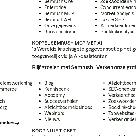
Semrush One
Zoekwoorden vi
Enterprise
Concurrentieana
Semrush MCP
Market Analysis
Semrush API
Lokale SEO
Onze gegevens
AI-merksentimen
Boek een demo
Backlinkanalyse
KOPPEL SEMRUSH MCP MET AI
's Werelds krachtigste gegevensset op het g
toegankelijk via je AI-assistenten.
Blijf groeien met Semrush
Verken onze grat
 dienstverlening
Blog
AI-zichtbaar
commerce
Kennisbank
SEO-checke
Academy
Verkeerchec
ech
Succesverhalen
Zoekwoorden
org
AI-zichtbaarheidsindex
Backlink-che
Webinars
Topwebsites 
Nieuws
Verken andere
ranches
KOOP NU JE TICKET