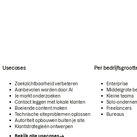
Usecases
Per bedrijfsgroott
Zoekzichtbaarheid verbeteren
Enterprise
Aanbevolen worden door AI
Middelgrote be
Je markt onderzoeken
Kleine teams
Contact leggen met lokale klanten
Solo-onderne
Boeiende content maken
Freelancers
Technische siteproblemen oplossen
Bureaus
Autoriteit opbouwen buiten je site
Klantstrategieën ontwerpen
Bekijk alle usecases