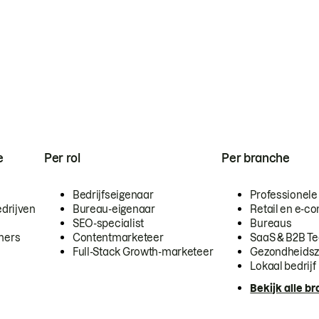
e
Per rol
Per branche
Bedrijfseigenaar
Professionele
drijven
Bureau-eigenaar
Retail en e-
SEO-specialist
Bureaus
mers
Contentmarketeer
SaaS & B2B T
Full-Stack Growth-marketeer
Gezondheidsz
Lokaal bedrijf
Bekijk alle b