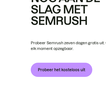
SLAG MET
SEMRUSH
Probeer Semrush zeven dagen gratis uit.
elk moment opzegbaar.
Probeer het kosteloos uit