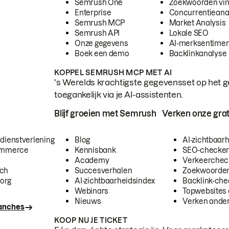
Semrush One
Zoekwoorden vi
Enterprise
Concurrentieana
Semrush MCP
Market Analysis
Semrush API
Lokale SEO
Onze gegevens
AI-merksentimen
Boek een demo
Backlinkanalyse
KOPPEL SEMRUSH MCP MET AI
's Werelds krachtigste gegevensset op het g
toegankelijk via je AI-assistenten.
Blijf groeien met Semrush
Verken onze grat
 dienstverlening
Blog
AI-zichtbaar
commerce
Kennisbank
SEO-checke
Academy
Verkeerchec
ech
Succesverhalen
Zoekwoorden
org
AI-zichtbaarheidsindex
Backlink-che
Webinars
Topwebsites 
Nieuws
Verken andere
ranches
KOOP NU JE TICKET