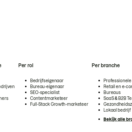
e
Per rol
Per branche
Bedrijfseigenaar
Professionele
drijven
Bureau-eigenaar
Retail en e-
SEO-specialist
Bureaus
mers
Contentmarketeer
SaaS & B2B T
Full-Stack Growth-marketeer
Gezondheidsz
Lokaal bedrijf
Bekijk alle b