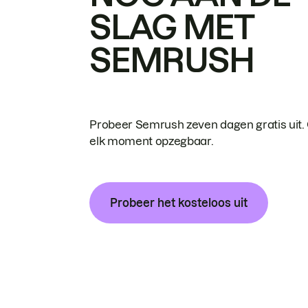
SLAG MET
SEMRUSH
Probeer Semrush zeven dagen gratis uit.
elk moment opzegbaar.
Probeer het kosteloos uit