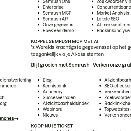
Semrush One
Zoekwoorden vi
Enterprise
Concurrentieana
Semrush MCP
Market Analysis
Semrush API
Lokale SEO
Onze gegevens
AI-merksentimen
Boek een demo
Backlinkanalyse
KOPPEL SEMRUSH MCP MET AI
's Werelds krachtigste gegevensset op het g
toegankelijk via je AI-assistenten.
Blijf groeien met Semrush
Verken onze grat
 dienstverlening
Blog
AI-zichtbaar
commerce
Kennisbank
SEO-checke
Academy
Verkeerchec
ech
Succesverhalen
Zoekwoorden
org
AI-zichtbaarheidsindex
Backlink-che
Webinars
Topwebsites 
Nieuws
Verken andere
ranches
KOOP NU JE TICKET