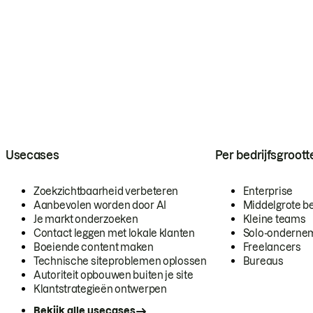
Usecases
Per bedrijfsgroott
Zoekzichtbaarheid verbeteren
Enterprise
Aanbevolen worden door AI
Middelgrote be
Je markt onderzoeken
Kleine teams
Contact leggen met lokale klanten
Solo-onderne
Boeiende content maken
Freelancers
Technische siteproblemen oplossen
Bureaus
Autoriteit opbouwen buiten je site
Klantstrategieën ontwerpen
Bekijk alle usecases