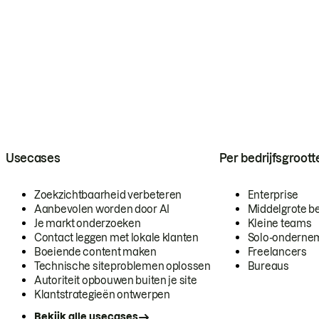
Usecases
Per bedrijfsgroott
Zoekzichtbaarheid verbeteren
Enterprise
Aanbevolen worden door AI
Middelgrote be
Je markt onderzoeken
Kleine teams
Contact leggen met lokale klanten
Solo-onderne
Boeiende content maken
Freelancers
Technische siteproblemen oplossen
Bureaus
Autoriteit opbouwen buiten je site
Klantstrategieën ontwerpen
Bekijk alle usecases