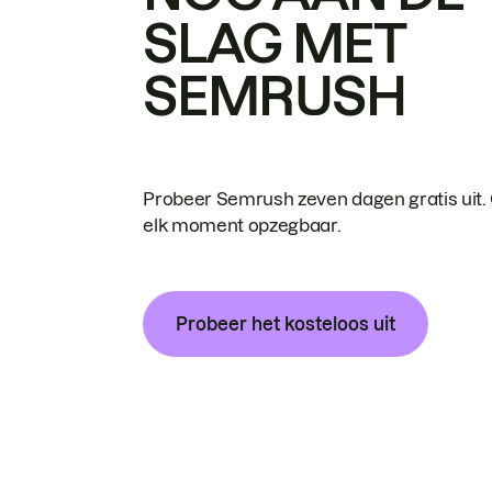
SLAG MET
SEMRUSH
Probeer Semrush zeven dagen gratis uit.
elk moment opzegbaar.
Probeer het kosteloos uit