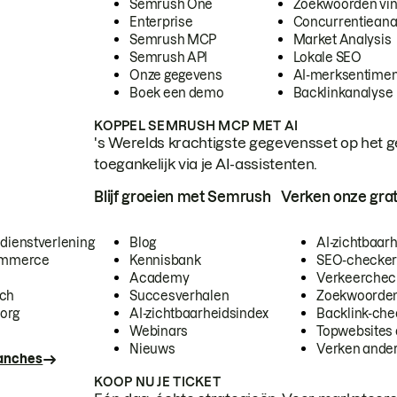
Semrush One
Zoekwoorden vi
Enterprise
Concurrentieana
Semrush MCP
Market Analysis
Semrush API
Lokale SEO
Onze gegevens
AI-merksentimen
Boek een demo
Backlinkanalyse
KOPPEL SEMRUSH MCP MET AI
's Werelds krachtigste gegevensset op het g
toegankelijk via je AI-assistenten.
Blijf groeien met Semrush
Verken onze grat
 dienstverlening
Blog
AI-zichtbaar
commerce
Kennisbank
SEO-checke
Academy
Verkeerchec
ech
Succesverhalen
Zoekwoorden
org
AI-zichtbaarheidsindex
Backlink-che
Webinars
Topwebsites 
Nieuws
Verken andere
ranches
KOOP NU JE TICKET