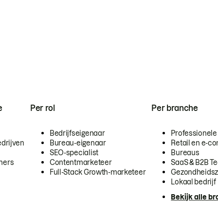
e
Per rol
Per branche
Bedrijfseigenaar
Professionele
drijven
Bureau-eigenaar
Retail en e-
SEO-specialist
Bureaus
mers
Contentmarketeer
SaaS & B2B T
Full-Stack Growth-marketeer
Gezondheidsz
Lokaal bedrijf
Bekijk alle b