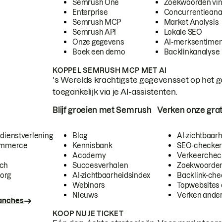
Semrush One
Zoekwoorden vi
Enterprise
Concurrentieana
Semrush MCP
Market Analysis
Semrush API
Lokale SEO
Onze gegevens
AI-merksentimen
Boek een demo
Backlinkanalyse
KOPPEL SEMRUSH MCP MET AI
's Werelds krachtigste gegevensset op het g
toegankelijk via je AI-assistenten.
Blijf groeien met Semrush
Verken onze grat
 dienstverlening
Blog
AI-zichtbaar
commerce
Kennisbank
SEO-checke
Academy
Verkeerchec
ech
Succesverhalen
Zoekwoorden
org
AI-zichtbaarheidsindex
Backlink-che
Webinars
Topwebsites 
Nieuws
Verken andere
ranches
KOOP NU JE TICKET