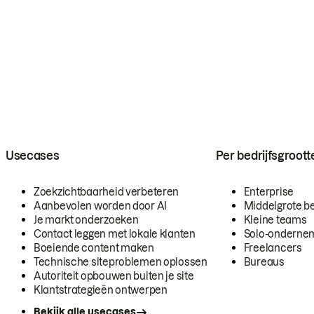
Usecases
Per bedrijfsgroott
Zoekzichtbaarheid verbeteren
Enterprise
Aanbevolen worden door AI
Middelgrote be
Je markt onderzoeken
Kleine teams
Contact leggen met lokale klanten
Solo-onderne
Boeiende content maken
Freelancers
Technische siteproblemen oplossen
Bureaus
Autoriteit opbouwen buiten je site
Klantstrategieën ontwerpen
Bekijk alle usecases