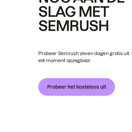
SLAG MET
SEMRUSH
Probeer Semrush zeven dagen gratis uit.
elk moment opzegbaar.
Probeer het kosteloos uit