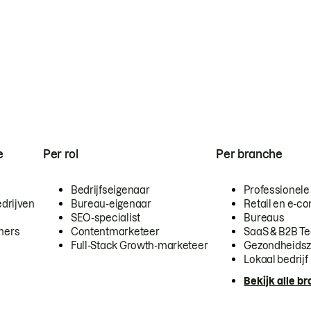
e
Per rol
Per branche
Bedrijfseigenaar
Professionele
drijven
Bureau-eigenaar
Retail en e-
SEO-specialist
Bureaus
mers
Contentmarketeer
SaaS & B2B T
Full-Stack Growth-marketeer
Gezondheidsz
Lokaal bedrijf
Bekijk alle b