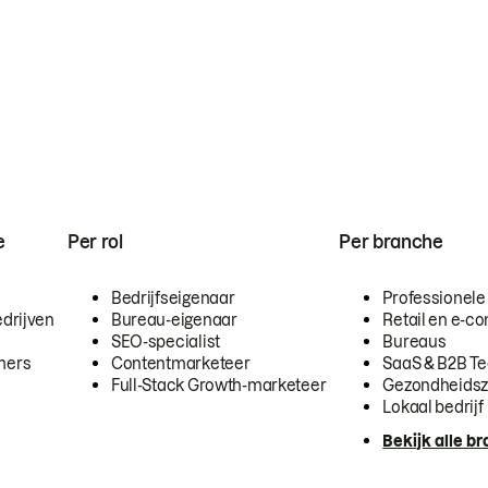
e
Per rol
Per branche
Bedrijfseigenaar
Professionele
drijven
Bureau-eigenaar
Retail en e-
SEO-specialist
Bureaus
mers
Contentmarketeer
SaaS & B2B T
Full-Stack Growth-marketeer
Gezondheidsz
Lokaal bedrijf
Bekijk alle b