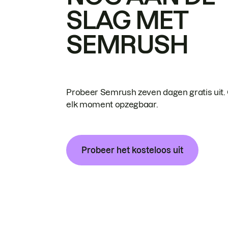
SLAG MET
SEMRUSH
Probeer Semrush zeven dagen gratis uit.
elk moment opzegbaar.
Probeer het kosteloos uit