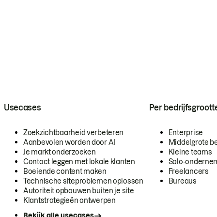
Usecases
Per bedrijfsgroott
Zoekzichtbaarheid verbeteren
Enterprise
Aanbevolen worden door AI
Middelgrote be
Je markt onderzoeken
Kleine teams
Contact leggen met lokale klanten
Solo-onderne
Boeiende content maken
Freelancers
Technische siteproblemen oplossen
Bureaus
Autoriteit opbouwen buiten je site
Klantstrategieën ontwerpen
Bekijk alle usecases