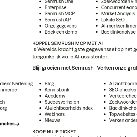
Semrush One
Zoekwoorden vi
Enterprise
Concurrentieana
Semrush MCP
Market Analysis
Semrush API
Lokale SEO
Onze gegevens
AI-merksentimen
Boek een demo
Backlinkanalyse
KOPPEL SEMRUSH MCP MET AI
's Werelds krachtigste gegevensset op het g
toegankelijk via je AI-assistenten.
Blijf groeien met Semrush
Verken onze grat
 dienstverlening
Blog
AI-zichtbaar
commerce
Kennisbank
SEO-checke
Academy
Verkeerchec
ech
Succesverhalen
Zoekwoorden
org
AI-zichtbaarheidsindex
Backlink-che
Webinars
Topwebsites 
Nieuws
Verken andere
ranches
KOOP NU JE TICKET