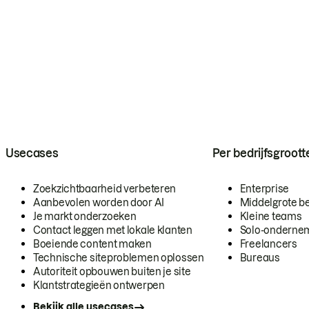
Usecases
Per bedrijfsgroott
Zoekzichtbaarheid verbeteren
Enterprise
Aanbevolen worden door AI
Middelgrote be
Je markt onderzoeken
Kleine teams
Contact leggen met lokale klanten
Solo-onderne
Boeiende content maken
Freelancers
Technische siteproblemen oplossen
Bureaus
Autoriteit opbouwen buiten je site
Klantstrategieën ontwerpen
Bekijk alle usecases