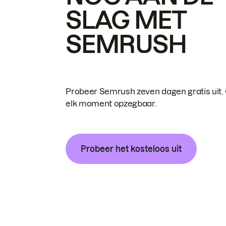
SLAG MET
SEMRUSH
Probeer Semrush zeven dagen gratis uit.
elk moment opzegbaar.
Probeer het kosteloos uit