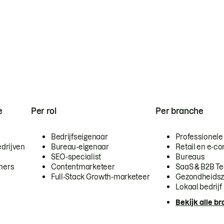
e
Per rol
Per branche
Bedrijfseigenaar
Professionele
drijven
Bureau-eigenaar
Retail en e-
SEO-specialist
Bureaus
mers
Contentmarketeer
SaaS & B2B T
Full-Stack Growth-marketeer
Gezondheidsz
Lokaal bedrijf
Bekijk alle b