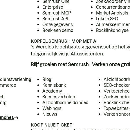
Semrush One
Zoekwoorden vi
Enterprise
Concurrentieana
Semrush MCP
Market Analysis
Semrush API
Lokale SEO
Onze gegevens
AI-merksentimen
Boek een demo
Backlinkanalyse
KOPPEL SEMRUSH MCP MET AI
's Werelds krachtigste gegevensset op het g
toegankelijk via je AI-assistenten.
Blijf groeien met Semrush
Verken onze grat
 dienstverlening
Blog
AI-zichtbaar
commerce
Kennisbank
SEO-checke
Academy
Verkeerchec
ech
Succesverhalen
Zoekwoorden
org
AI-zichtbaarheidsindex
Backlink-che
Webinars
Topwebsites 
Nieuws
Verken andere
ranches
KOOP NU JE TICKET