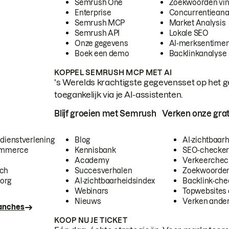
Semrush One
Zoekwoorden vi
Enterprise
Concurrentieana
Semrush MCP
Market Analysis
Semrush API
Lokale SEO
Onze gegevens
AI-merksentimen
Boek een demo
Backlinkanalyse
KOPPEL SEMRUSH MCP MET AI
's Werelds krachtigste gegevensset op het g
toegankelijk via je AI-assistenten.
Blijf groeien met Semrush
Verken onze grat
 dienstverlening
Blog
AI-zichtbaar
commerce
Kennisbank
SEO-checke
Academy
Verkeerchec
ech
Succesverhalen
Zoekwoorden
org
AI-zichtbaarheidsindex
Backlink-che
Webinars
Topwebsites 
Nieuws
Verken andere
ranches
KOOP NU JE TICKET