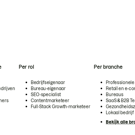
e
Per rol
Per branche
Bedrijfseigenaar
Professionele
drijven
Bureau-eigenaar
Retail en e-
SEO-specialist
Bureaus
mers
Contentmarketeer
SaaS & B2B T
Full-Stack Growth-marketeer
Gezondheidsz
Lokaal bedrijf
Bekijk alle b