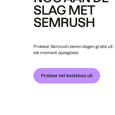
SLAG MET
SEMRUSH
Probeer Semrush zeven dagen gratis uit.
elk moment opzegbaar.
Probeer het kosteloos uit