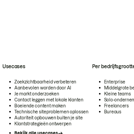
Usecases
Per bedrijfsgroott
Zoekzichtbaarheid verbeteren
Enterprise
Aanbevolen worden door AI
Middelgrote be
Je markt onderzoeken
Kleine teams
Contact leggen met lokale klanten
Solo-onderne
Boeiende content maken
Freelancers
Technische siteproblemen oplossen
Bureaus
Autoriteit opbouwen buiten je site
Klantstrategieën ontwerpen
Bekijk alle usecases