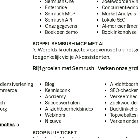
Semrush One
Zoekwoorden vi
Enterprise
Concurrentieana
Semrush MCP
Market Analysis
Semrush API
Lokale SEO
Onze gegevens
AI-merksentimen
Boek een demo
Backlinkanalyse
KOPPEL SEMRUSH MCP MET AI
's Werelds krachtigste gegevensset op het g
toegankelijk via je AI-assistenten.
Blijf groeien met Semrush
Verken onze grat
 dienstverlening
Blog
AI-zichtbaar
commerce
Kennisbank
SEO-checke
Academy
Verkeerchec
ech
Succesverhalen
Zoekwoorden
org
AI-zichtbaarheidsindex
Backlink-che
Webinars
Topwebsites 
Nieuws
Verken andere
ranches
KOOP NU JE TICKET