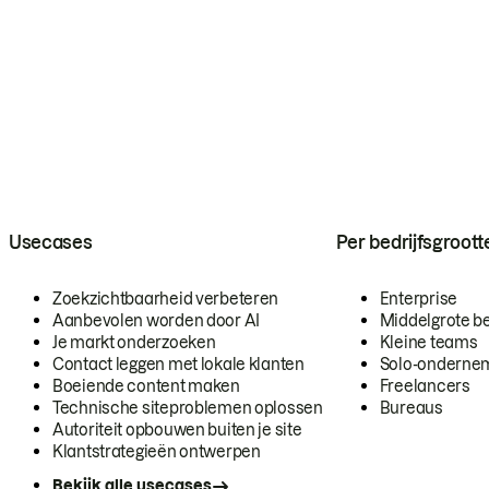
Usecases
Per bedrijfsgroott
Zoekzichtbaarheid verbeteren
Enterprise
Aanbevolen worden door AI
Middelgrote be
Je markt onderzoeken
Kleine teams
Contact leggen met lokale klanten
Solo-onderne
Boeiende content maken
Freelancers
Technische siteproblemen oplossen
Bureaus
Autoriteit opbouwen buiten je site
Klantstrategieën ontwerpen
Bekijk alle usecases