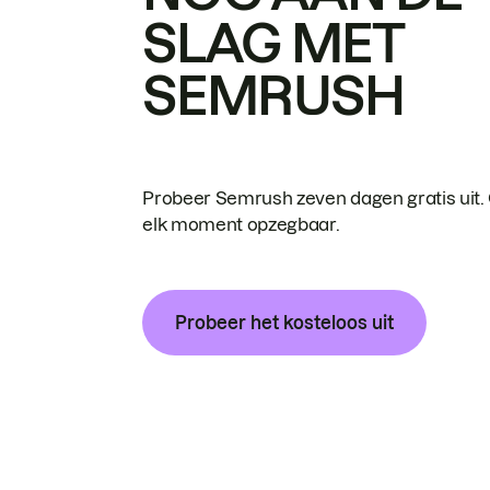
SLAG MET
SEMRUSH
Probeer Semrush zeven dagen gratis uit.
elk moment opzegbaar.
Probeer het kosteloos uit