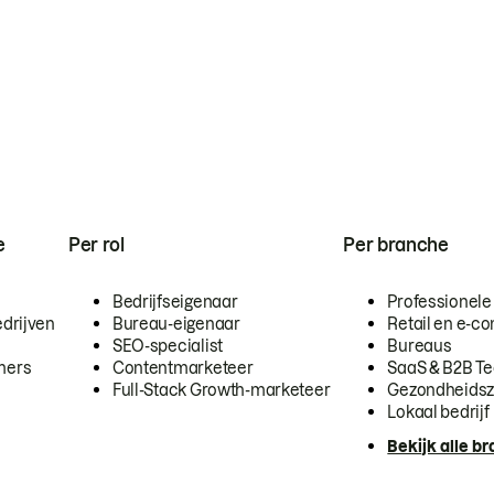
e
Per rol
Per branche
Bedrijfseigenaar
Professionele
drijven
Bureau-eigenaar
Retail en e-
SEO-specialist
Bureaus
mers
Contentmarketeer
SaaS & B2B T
Full-Stack Growth-marketeer
Gezondheidsz
Lokaal bedrijf
Bekijk alle b