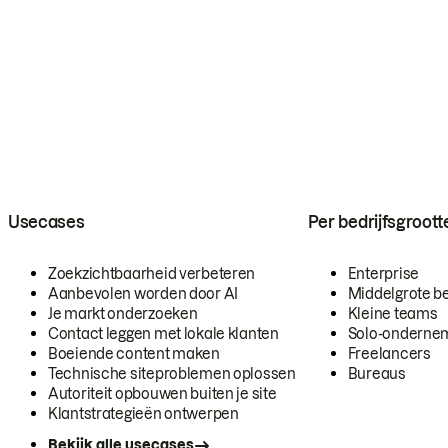
Usecases
Per bedrijfsgroott
Zoekzichtbaarheid verbeteren
Enterprise
Aanbevolen worden door AI
Middelgrote be
Je markt onderzoeken
Kleine teams
Contact leggen met lokale klanten
Solo-onderne
Boeiende content maken
Freelancers
Technische siteproblemen oplossen
Bureaus
Autoriteit opbouwen buiten je site
Klantstrategieën ontwerpen
Bekijk alle usecases