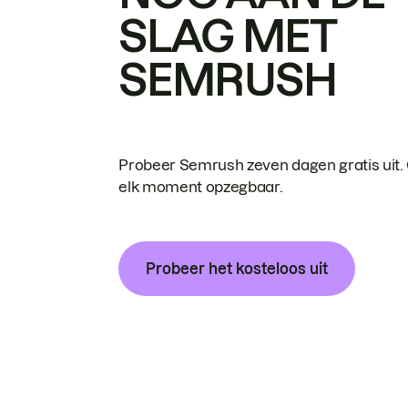
SLAG MET
SEMRUSH
Probeer Semrush zeven dagen gratis uit.
elk moment opzegbaar.
Probeer het kosteloos uit