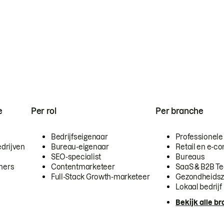
e
Per rol
Per branche
Bedrijfseigenaar
Professionele
drijven
Bureau-eigenaar
Retail en e-
SEO-specialist
Bureaus
mers
Contentmarketeer
SaaS & B2B T
Full-Stack Growth-marketeer
Gezondheidsz
Lokaal bedrijf
Bekijk alle b