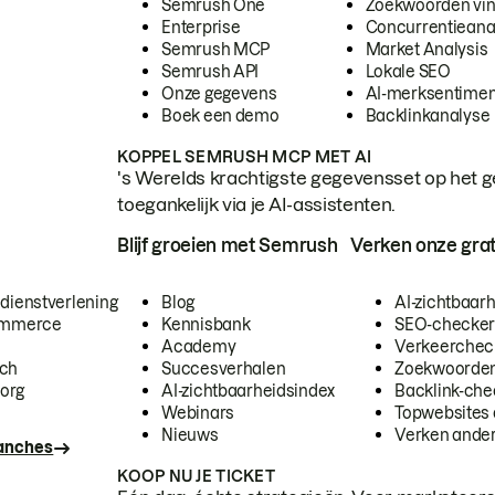
Semrush One
Zoekwoorden vi
Enterprise
Concurrentieana
Semrush MCP
Market Analysis
Semrush API
Lokale SEO
Onze gegevens
AI-merksentimen
Boek een demo
Backlinkanalyse
KOPPEL SEMRUSH MCP MET AI
's Werelds krachtigste gegevensset op het g
toegankelijk via je AI-assistenten.
Blijf groeien met Semrush
Verken onze grat
 dienstverlening
Blog
AI-zichtbaar
commerce
Kennisbank
SEO-checke
Academy
Verkeerchec
ech
Succesverhalen
Zoekwoorden
org
AI-zichtbaarheidsindex
Backlink-che
Webinars
Topwebsites 
Nieuws
Verken andere
ranches
KOOP NU JE TICKET