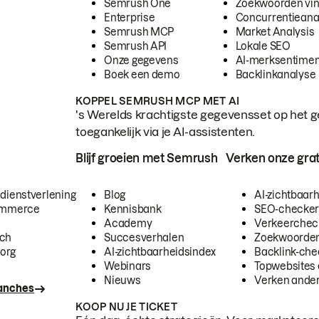
Semrush One
Zoekwoorden vi
Enterprise
Concurrentieana
Semrush MCP
Market Analysis
Semrush API
Lokale SEO
Onze gegevens
AI-merksentimen
Boek een demo
Backlinkanalyse
KOPPEL SEMRUSH MCP MET AI
's Werelds krachtigste gegevensset op het g
toegankelijk via je AI-assistenten.
Blijf groeien met Semrush
Verken onze grat
 dienstverlening
Blog
AI-zichtbaar
commerce
Kennisbank
SEO-checke
Academy
Verkeerchec
ech
Succesverhalen
Zoekwoorden
org
AI-zichtbaarheidsindex
Backlink-che
Webinars
Topwebsites 
Nieuws
Verken andere
ranches
KOOP NU JE TICKET