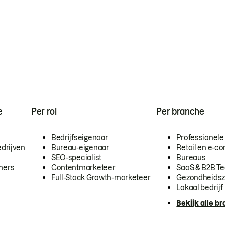
e
Per rol
Per branche
Bedrijfseigenaar
Professionele
drijven
Bureau-eigenaar
Retail en e-
SEO-specialist
Bureaus
mers
Contentmarketeer
SaaS & B2B T
Full-Stack Growth-marketeer
Gezondheidsz
Lokaal bedrijf
Bekijk alle b