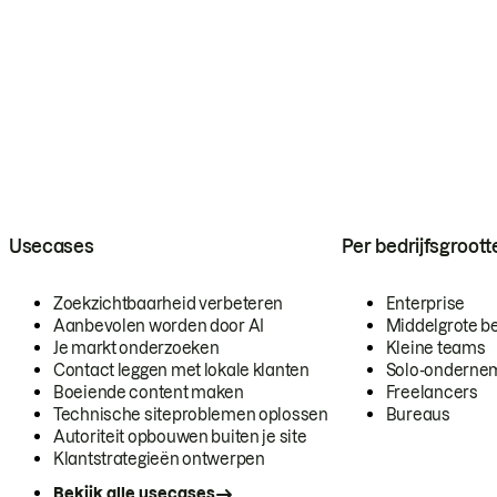
Usecases
Per bedrijfsgroott
Zoekzichtbaarheid verbeteren
Enterprise
Aanbevolen worden door AI
Middelgrote be
Je markt onderzoeken
Kleine teams
Contact leggen met lokale klanten
Solo-onderne
Boeiende content maken
Freelancers
Technische siteproblemen oplossen
Bureaus
Autoriteit opbouwen buiten je site
Klantstrategieën ontwerpen
Bekijk alle usecases