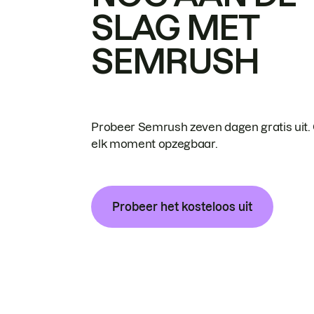
SLAG MET
SEMRUSH
Probeer Semrush zeven dagen gratis uit.
elk moment opzegbaar.
Probeer het kosteloos uit