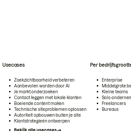
Usecases
Per bedrijfsgroott
Zoekzichtbaarheid verbeteren
Enterprise
Aanbevolen worden door AI
Middelgrote be
Je markt onderzoeken
Kleine teams
Contact leggen met lokale klanten
Solo-onderne
Boeiende content maken
Freelancers
Technische siteproblemen oplossen
Bureaus
Autoriteit opbouwen buiten je site
Klantstrategieën ontwerpen
Bekijk alle usecases