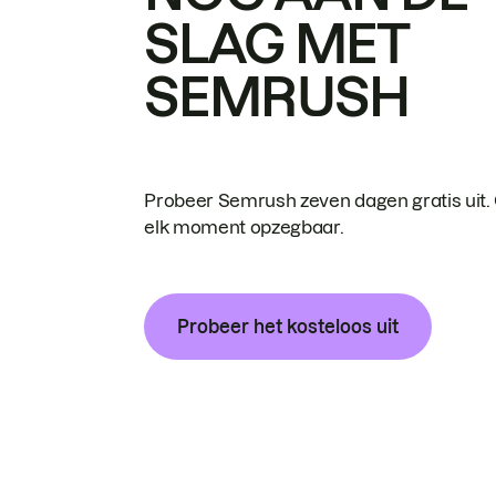
SLAG MET
SEMRUSH
Probeer Semrush zeven dagen gratis uit.
elk moment opzegbaar.
Probeer het kosteloos uit