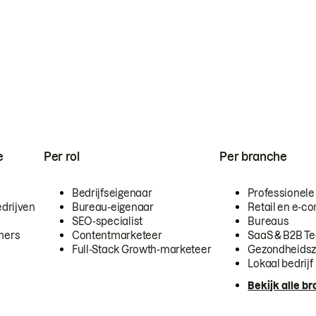
e
Per rol
Per branche
Bedrijfseigenaar
Professionele
drijven
Bureau-eigenaar
Retail en e-
SEO-specialist
Bureaus
mers
Contentmarketeer
SaaS & B2B T
Full-Stack Growth-marketeer
Gezondheidsz
Lokaal bedrijf
Bekijk alle b