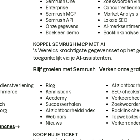
Semrush One
Zoekwoorden vi
Enterprise
Concurrentieana
Semrush MCP
Market Analysis
Semrush API
Lokale SEO
Onze gegevens
AI-merksentimen
Boek een demo
Backlinkanalyse
KOPPEL SEMRUSH MCP MET AI
's Werelds krachtigste gegevensset op het g
toegankelijk via je AI-assistenten.
Blijf groeien met Semrush
Verken onze grat
 dienstverlening
Blog
AI-zichtbaar
commerce
Kennisbank
SEO-checke
Academy
Verkeerchec
ech
Succesverhalen
Zoekwoorden
org
AI-zichtbaarheidsindex
Backlink-che
Webinars
Topwebsites 
Nieuws
Verken andere
ranches
KOOP NU JE TICKET