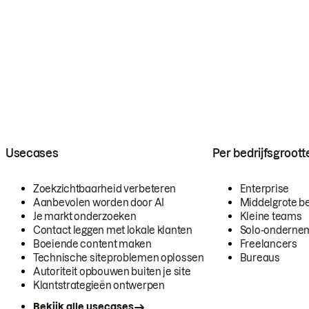
Usecases
Per bedrijfsgroott
Zoekzichtbaarheid verbeteren
Enterprise
Aanbevolen worden door AI
Middelgrote be
Je markt onderzoeken
Kleine teams
Contact leggen met lokale klanten
Solo-onderne
Boeiende content maken
Freelancers
Technische siteproblemen oplossen
Bureaus
Autoriteit opbouwen buiten je site
Klantstrategieën ontwerpen
Bekijk alle usecases