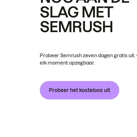
SLAG MET
SEMRUSH
Probeer Semrush zeven dagen gratis uit.
elk moment opzegbaar.
Probeer het kosteloos uit