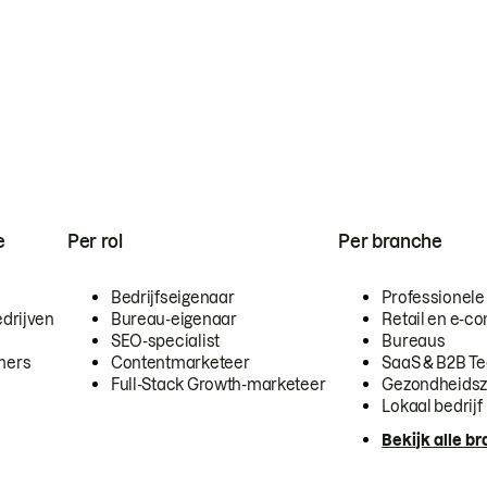
e
Per rol
Per branche
Bedrijfseigenaar
Professionele
drijven
Bureau-eigenaar
Retail en e-
SEO-specialist
Bureaus
mers
Contentmarketeer
SaaS & B2B T
Full-Stack Growth-marketeer
Gezondheidsz
Lokaal bedrijf
Bekijk alle b