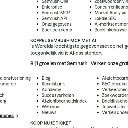
Semrush One
Zoekwoorden vi
Enterprise
Concurrentieana
Semrush MCP
Market Analysis
Semrush API
Lokale SEO
Onze gegevens
AI-merksentimen
Boek een demo
Backlinkanalyse
KOPPEL SEMRUSH MCP MET AI
's Werelds krachtigste gegevensset op het g
toegankelijk via je AI-assistenten.
Blijf groeien met Semrush
Verken onze grat
 dienstverlening
Blog
AI-zichtbaar
commerce
Kennisbank
SEO-checke
Academy
Verkeerchec
ech
Succesverhalen
Zoekwoorden
org
AI-zichtbaarheidsindex
Backlink-che
Webinars
Topwebsites 
Nieuws
Verken andere
ranches
KOOP NU JE TICKET