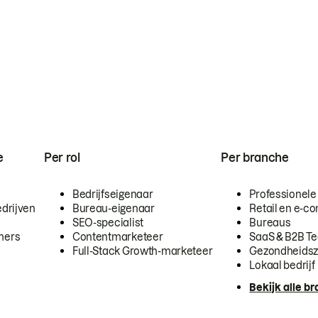
e
Per rol
Per branche
Bedrijfseigenaar
Professionele
drijven
Bureau-eigenaar
Retail en e-
SEO-specialist
Bureaus
mers
Contentmarketeer
SaaS & B2B T
Full-Stack Growth-marketeer
Gezondheidsz
Lokaal bedrijf
Bekijk alle b