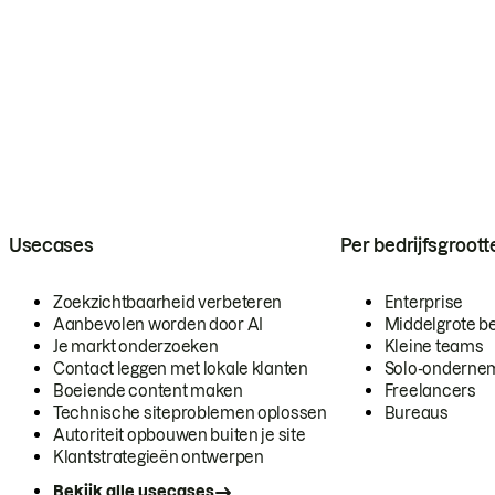
Usecases
Per bedrijfsgroott
Zoekzichtbaarheid verbeteren
Enterprise
Aanbevolen worden door AI
Middelgrote be
Je markt onderzoeken
Kleine teams
Contact leggen met lokale klanten
Solo-onderne
Boeiende content maken
Freelancers
Technische siteproblemen oplossen
Bureaus
Autoriteit opbouwen buiten je site
Klantstrategieën ontwerpen
Bekijk alle usecases