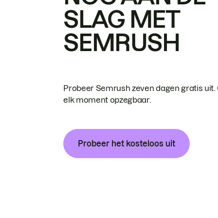
SLAG MET
SEMRUSH
Probeer Semrush zeven dagen gratis uit.
elk moment opzegbaar.
Probeer het kosteloos uit