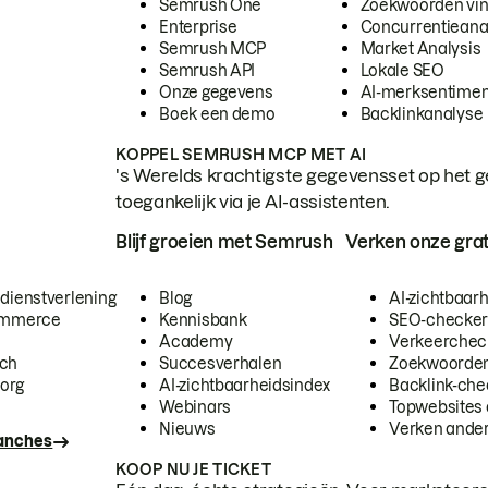
Semrush One
Zoekwoorden vi
Enterprise
Concurrentieana
Semrush MCP
Market Analysis
Semrush API
Lokale SEO
Onze gegevens
AI-merksentimen
Boek een demo
Backlinkanalyse
KOPPEL SEMRUSH MCP MET AI
's Werelds krachtigste gegevensset op het g
toegankelijk via je AI-assistenten.
Blijf groeien met Semrush
Verken onze grat
 dienstverlening
Blog
AI-zichtbaar
commerce
Kennisbank
SEO-checke
Academy
Verkeerchec
ech
Succesverhalen
Zoekwoorden
org
AI-zichtbaarheidsindex
Backlink-che
Webinars
Topwebsites 
Nieuws
Verken andere
ranches
KOOP NU JE TICKET