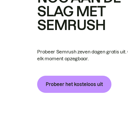
SLAG MET
SEMRUSH
Probeer Semrush zeven dagen gratis uit.
elk moment opzegbaar.
Probeer het kosteloos uit