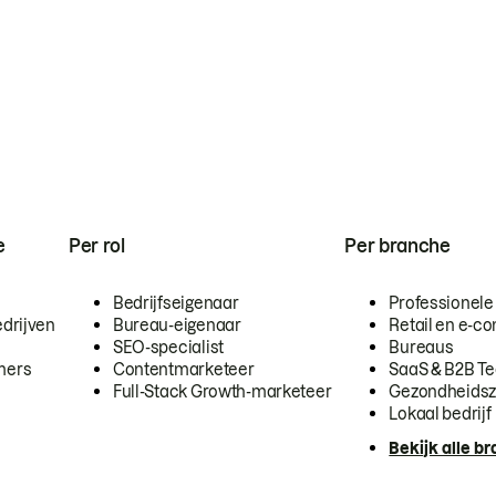
e
Per rol
Per branche
Bedrijfseigenaar
Professionele
drijven
Bureau-eigenaar
Retail en e-
SEO-specialist
Bureaus
mers
Contentmarketeer
SaaS & B2B T
Full-Stack Growth-marketeer
Gezondheidsz
Lokaal bedrijf
Bekijk alle b