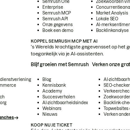
Semrush One
Zoekwoorden vi
Enterprise
Concurrentieana
Semrush MCP
Market Analysis
Semrush API
Lokale SEO
Onze gegevens
AI-merksentimen
Boek een demo
Backlinkanalyse
KOPPEL SEMRUSH MCP MET AI
's Werelds krachtigste gegevensset op het g
toegankelijk via je AI-assistenten.
Blijf groeien met Semrush
Verken onze grat
 dienstverlening
Blog
AI-zichtbaar
commerce
Kennisbank
SEO-checke
Academy
Verkeerchec
ech
Succesverhalen
Zoekwoorden
org
AI-zichtbaarheidsindex
Backlink-che
Webinars
Topwebsites 
Nieuws
Verken andere
ranches
KOOP NU JE TICKET