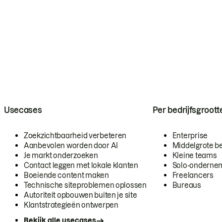
Usecases
Per bedrijfsgroott
Zoekzichtbaarheid verbeteren
Enterprise
Aanbevolen worden door AI
Middelgrote be
Je markt onderzoeken
Kleine teams
Contact leggen met lokale klanten
Solo-onderne
Boeiende content maken
Freelancers
Technische siteproblemen oplossen
Bureaus
Autoriteit opbouwen buiten je site
Klantstrategieën ontwerpen
Bekijk alle usecases