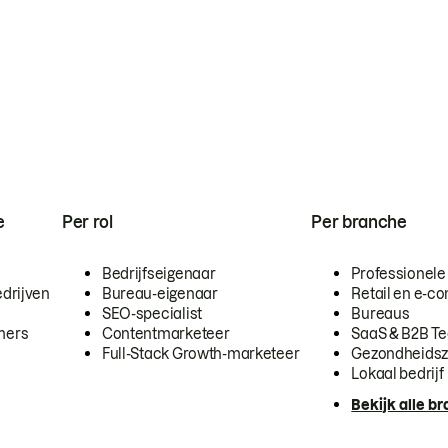
e
Per rol
Per branche
Bedrijfseigenaar
Professionele
drijven
Bureau-eigenaar
Retail en e-
SEO-specialist
Bureaus
mers
Contentmarketeer
SaaS & B2B T
Full-Stack Growth-marketeer
Gezondheidsz
Lokaal bedrijf
Bekijk alle b