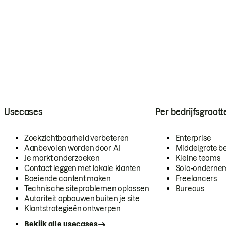
Usecases
Per bedrijfsgroott
Zoekzichtbaarheid verbeteren
Enterprise
Aanbevolen worden door AI
Middelgrote be
Je markt onderzoeken
Kleine teams
Contact leggen met lokale klanten
Solo-onderne
Boeiende content maken
Freelancers
Technische siteproblemen oplossen
Bureaus
Autoriteit opbouwen buiten je site
Klantstrategieën ontwerpen
Bekijk alle usecases