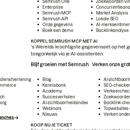
Semrush One
Zoekwoorden vi
Enterprise
Concurrentieana
Semrush MCP
Market Analysis
Semrush API
Lokale SEO
Onze gegevens
AI-merksentimen
Boek een demo
Backlinkanalyse
KOPPEL SEMRUSH MCP MET AI
's Werelds krachtigste gegevensset op het g
toegankelijk via je AI-assistenten.
Blijf groeien met Semrush
Verken onze grat
 dienstverlening
Blog
AI-zichtbaar
commerce
Kennisbank
SEO-checke
Academy
Verkeerchec
ech
Succesverhalen
Zoekwoorden
org
AI-zichtbaarheidsindex
Backlink-che
Webinars
Topwebsites 
Nieuws
Verken andere
ranches
KOOP NU JE TICKET