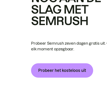
SLAG MET
SEMRUSH
Probeer Semrush zeven dagen gratis uit.
elk moment opzegbaar.
Probeer het kosteloos uit