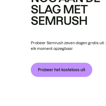
SLAG MET
SEMRUSH
Probeer Semrush zeven dagen gratis uit.
elk moment opzegbaar.
Probeer het kosteloos uit