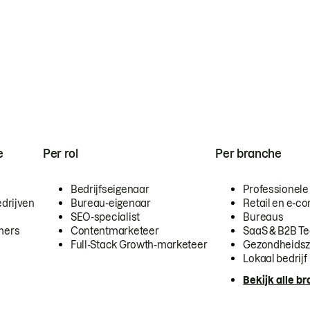
e
Per rol
Per branche
Bedrijfseigenaar
Professionele
drijven
Bureau-eigenaar
Retail en e-
SEO-specialist
Bureaus
mers
Contentmarketeer
SaaS & B2B T
Full-Stack Growth-marketeer
Gezondheidsz
Lokaal bedrijf
Bekijk alle b