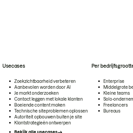
Usecases
Per bedrijfsgroott
Zoekzichtbaarheid verbeteren
Enterprise
Aanbevolen worden door AI
Middelgrote be
Je markt onderzoeken
Kleine teams
Contact leggen met lokale klanten
Solo-onderne
Boeiende content maken
Freelancers
Technische siteproblemen oplossen
Bureaus
Autoriteit opbouwen buiten je site
Klantstrategieën ontwerpen
Bekijk alle usecases