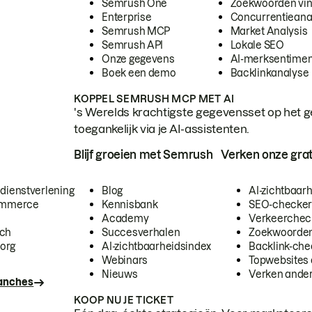
Semrush One
Zoekwoorden vi
Enterprise
Concurrentieana
Semrush MCP
Market Analysis
Semrush API
Lokale SEO
Onze gegevens
AI-merksentimen
Boek een demo
Backlinkanalyse
KOPPEL SEMRUSH MCP MET AI
's Werelds krachtigste gegevensset op het g
toegankelijk via je AI-assistenten.
Blijf groeien met Semrush
Verken onze grat
 dienstverlening
Blog
AI-zichtbaar
commerce
Kennisbank
SEO-checke
Academy
Verkeerchec
ech
Succesverhalen
Zoekwoorden
org
AI-zichtbaarheidsindex
Backlink-che
Webinars
Topwebsites 
Nieuws
Verken andere
ranches
KOOP NU JE TICKET