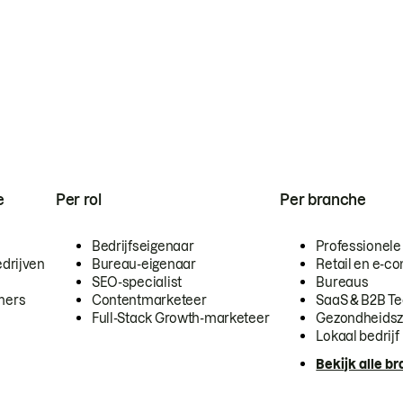
e
Per rol
Per branche
Bedrijfseigenaar
Professionele
drijven
Bureau-eigenaar
Retail en e-
SEO-specialist
Bureaus
mers
Contentmarketeer
SaaS & B2B T
Full-Stack Growth-marketeer
Gezondheidsz
Lokaal bedrijf
Bekijk alle b