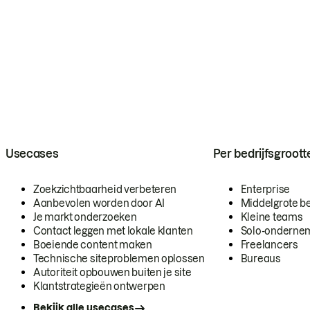
Usecases
Per bedrijfsgroott
Zoekzichtbaarheid verbeteren
Enterprise
Aanbevolen worden door AI
Middelgrote be
Je markt onderzoeken
Kleine teams
Contact leggen met lokale klanten
Solo-onderne
Boeiende content maken
Freelancers
Technische siteproblemen oplossen
Bureaus
Autoriteit opbouwen buiten je site
Klantstrategieën ontwerpen
Bekijk alle usecases