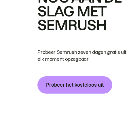
SLAG MET
SEMRUSH
Probeer Semrush zeven dagen gratis uit.
elk moment opzegbaar.
Probeer het kosteloos uit