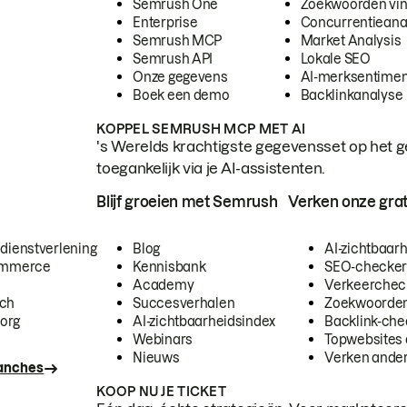
Semrush One
Zoekwoorden vi
Enterprise
Concurrentieana
Semrush MCP
Market Analysis
Semrush API
Lokale SEO
Onze gegevens
AI-merksentimen
Boek een demo
Backlinkanalyse
KOPPEL SEMRUSH MCP MET AI
's Werelds krachtigste gegevensset op het g
toegankelijk via je AI-assistenten.
Blijf groeien met Semrush
Verken onze grat
 dienstverlening
Blog
AI-zichtbaar
commerce
Kennisbank
SEO-checke
Academy
Verkeerchec
ech
Succesverhalen
Zoekwoorden
org
AI-zichtbaarheidsindex
Backlink-che
Webinars
Topwebsites 
Nieuws
Verken andere
ranches
KOOP NU JE TICKET