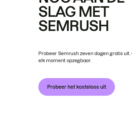
SLAG MET
SEMRUSH
Probeer Semrush zeven dagen gratis uit.
elk moment opzegbaar.
Probeer het kosteloos uit