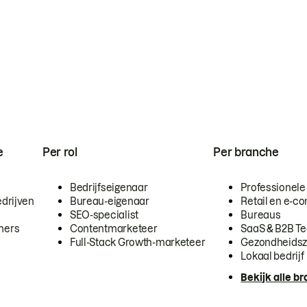
e
Per rol
Per branche
Bedrijfseigenaar
Professionele
drijven
Bureau-eigenaar
Retail en e-
SEO-specialist
Bureaus
mers
Contentmarketeer
SaaS & B2B T
Full-Stack Growth-marketeer
Gezondheidsz
Lokaal bedrijf
Bekijk alle b