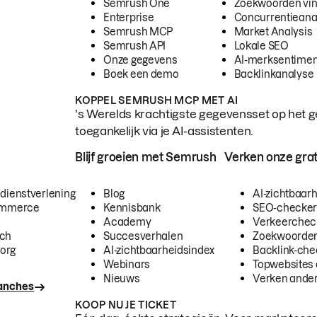
Semrush One
Zoekwoorden vi
Enterprise
Concurrentieana
Semrush MCP
Market Analysis
Semrush API
Lokale SEO
Onze gegevens
AI-merksentimen
Boek een demo
Backlinkanalyse
KOPPEL SEMRUSH MCP MET AI
's Werelds krachtigste gegevensset op het g
toegankelijk via je AI-assistenten.
Blijf groeien met Semrush
Verken onze grat
 dienstverlening
Blog
AI-zichtbaar
commerce
Kennisbank
SEO-checke
Academy
Verkeerchec
ech
Succesverhalen
Zoekwoorden
org
AI-zichtbaarheidsindex
Backlink-che
Webinars
Topwebsites 
Nieuws
Verken andere
ranches
KOOP NU JE TICKET