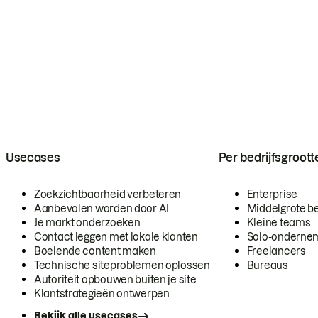
Usecases
Per bedrijfsgroott
Zoekzichtbaarheid verbeteren
Enterprise
Aanbevolen worden door AI
Middelgrote be
Je markt onderzoeken
Kleine teams
Contact leggen met lokale klanten
Solo-onderne
Boeiende content maken
Freelancers
Technische siteproblemen oplossen
Bureaus
Autoriteit opbouwen buiten je site
Klantstrategieën ontwerpen
Bekijk alle usecases