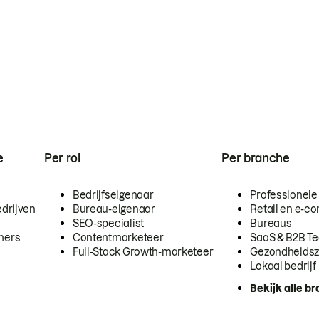
e
Per rol
Per branche
Bedrijfseigenaar
Professionele
drijven
Bureau-eigenaar
Retail en e-
SEO-specialist
Bureaus
mers
Contentmarketeer
SaaS & B2B T
Full-Stack Growth-marketeer
Gezondheidsz
Lokaal bedrijf
Bekijk alle b