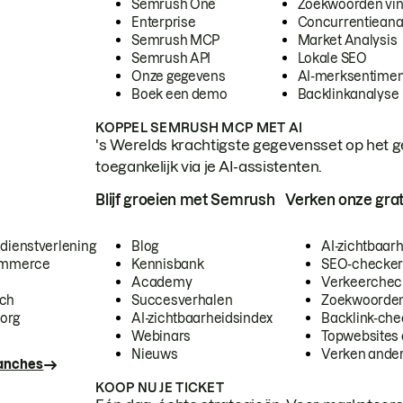
Semrush One
Zoekwoorden vi
Enterprise
Concurrentieana
Semrush MCP
Market Analysis
Semrush API
Lokale SEO
Onze gegevens
AI-merksentimen
Boek een demo
Backlinkanalyse
KOPPEL SEMRUSH MCP MET AI
's Werelds krachtigste gegevensset op het g
toegankelijk via je AI-assistenten.
Blijf groeien met Semrush
Verken onze grat
 dienstverlening
Blog
AI-zichtbaar
commerce
Kennisbank
SEO-checke
Academy
Verkeerchec
ech
Succesverhalen
Zoekwoorden
org
AI-zichtbaarheidsindex
Backlink-che
Webinars
Topwebsites 
Nieuws
Verken andere
ranches
KOOP NU JE TICKET