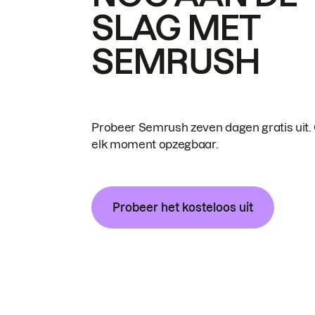
SLAG MET
SEMRUSH
Probeer Semrush zeven dagen gratis uit.
elk moment opzegbaar.
Probeer het kosteloos uit