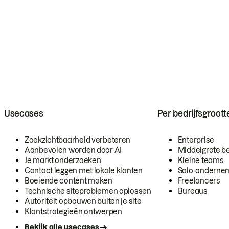
Usecases
Per bedrijfsgroott
Zoekzichtbaarheid verbeteren
Enterprise
Aanbevolen worden door AI
Middelgrote be
Je markt onderzoeken
Kleine teams
Contact leggen met lokale klanten
Solo-onderne
Boeiende content maken
Freelancers
Technische siteproblemen oplossen
Bureaus
Autoriteit opbouwen buiten je site
Klantstrategieën ontwerpen
Bekijk alle usecases