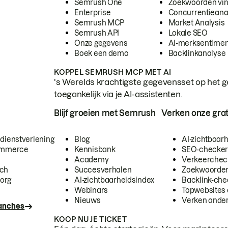
Semrush One
Zoekwoorden vi
Enterprise
Concurrentieana
Semrush MCP
Market Analysis
Semrush API
Lokale SEO
Onze gegevens
AI-merksentimen
Boek een demo
Backlinkanalyse
KOPPEL SEMRUSH MCP MET AI
's Werelds krachtigste gegevensset op het g
toegankelijk via je AI-assistenten.
Blijf groeien met Semrush
Verken onze grat
 dienstverlening
Blog
AI-zichtbaar
commerce
Kennisbank
SEO-checke
Academy
Verkeerchec
ech
Succesverhalen
Zoekwoorden
org
AI-zichtbaarheidsindex
Backlink-che
Webinars
Topwebsites 
Nieuws
Verken andere
ranches
KOOP NU JE TICKET