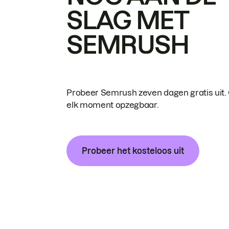
SLAG MET
SEMRUSH
Probeer Semrush zeven dagen gratis uit.
elk moment opzegbaar.
Probeer het kosteloos uit