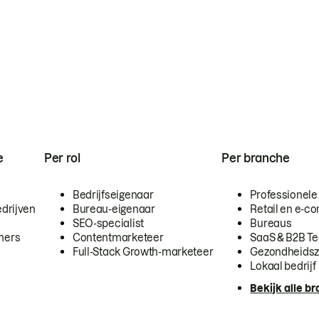
e
Per rol
Per branche
Bedrijfseigenaar
Professionele
drijven
Bureau-eigenaar
Retail en e-
SEO-specialist
Bureaus
mers
Contentmarketeer
SaaS & B2B T
Full-Stack Growth-marketeer
Gezondheidsz
Lokaal bedrijf
Bekijk alle b