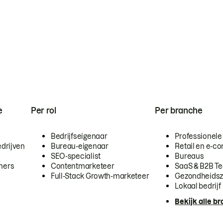
e
Per rol
Per branche
Bedrijfseigenaar
Professionele
drijven
Bureau-eigenaar
Retail en e-
SEO-specialist
Bureaus
mers
Contentmarketeer
SaaS & B2B T
Full-Stack Growth-marketeer
Gezondheidsz
Lokaal bedrijf
Bekijk alle b