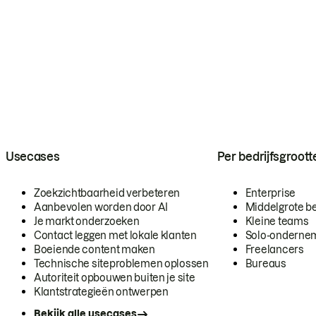
Usecases
Per bedrijfsgroott
Zoekzichtbaarheid verbeteren
Enterprise
Aanbevolen worden door AI
Middelgrote be
Je markt onderzoeken
Kleine teams
Contact leggen met lokale klanten
Solo-onderne
Boeiende content maken
Freelancers
Technische siteproblemen oplossen
Bureaus
Autoriteit opbouwen buiten je site
Klantstrategieën ontwerpen
Bekijk alle usecases