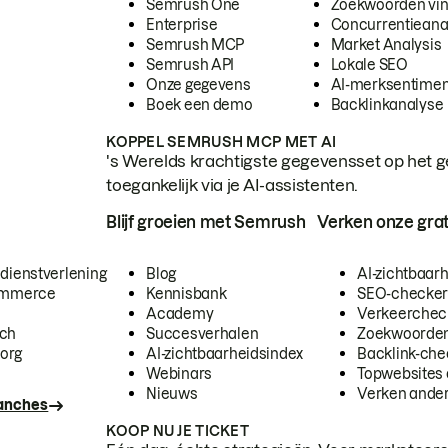
Semrush One
Zoekwoorden vi
Enterprise
Concurrentieana
Semrush MCP
Market Analysis
Semrush API
Lokale SEO
Onze gegevens
AI-merksentimen
Boek een demo
Backlinkanalyse
KOPPEL SEMRUSH MCP MET AI
's Werelds krachtigste gegevensset op het g
toegankelijk via je AI-assistenten.
Blijf groeien met Semrush
Verken onze grat
 dienstverlening
Blog
AI-zichtbaar
commerce
Kennisbank
SEO-checke
Academy
Verkeerchec
ech
Succesverhalen
Zoekwoorden
org
AI-zichtbaarheidsindex
Backlink-che
Webinars
Topwebsites 
Nieuws
Verken andere
ranches
KOOP NU JE TICKET