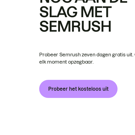
SLAG MET
SEMRUSH
Probeer Semrush zeven dagen gratis uit.
elk moment opzegbaar.
Probeer het kosteloos uit