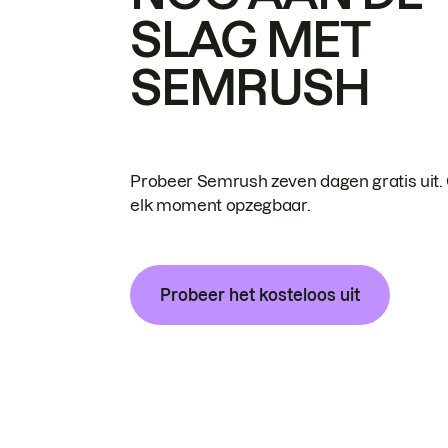
SLAG MET
SEMRUSH
Probeer Semrush zeven dagen gratis uit.
elk moment opzegbaar.
Probeer het kosteloos uit