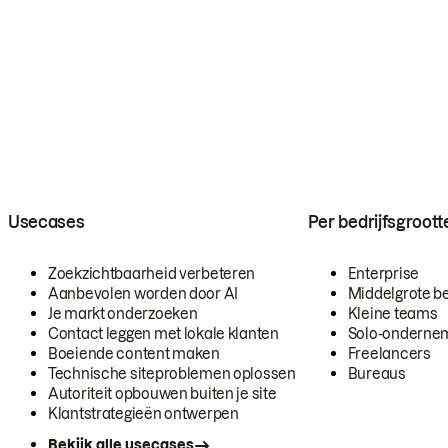
Usecases
Per bedrijfsgroott
Zoekzichtbaarheid verbeteren
Enterprise
Aanbevolen worden door AI
Middelgrote be
Je markt onderzoeken
Kleine teams
Contact leggen met lokale klanten
Solo-onderne
Boeiende content maken
Freelancers
Technische siteproblemen oplossen
Bureaus
Autoriteit opbouwen buiten je site
Klantstrategieën ontwerpen
Bekijk alle usecases