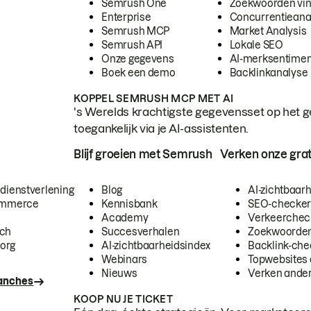
Semrush One
Zoekwoorden vi
Enterprise
Concurrentieana
Semrush MCP
Market Analysis
Semrush API
Lokale SEO
Onze gegevens
AI-merksentimen
Boek een demo
Backlinkanalyse
KOPPEL SEMRUSH MCP MET AI
's Werelds krachtigste gegevensset op het g
toegankelijk via je AI-assistenten.
Blijf groeien met Semrush
Verken onze grat
 dienstverlening
Blog
AI-zichtbaar
commerce
Kennisbank
SEO-checke
Academy
Verkeerchec
ech
Succesverhalen
Zoekwoorden
org
AI-zichtbaarheidsindex
Backlink-che
Webinars
Topwebsites 
Nieuws
Verken andere
ranches
KOOP NU JE TICKET