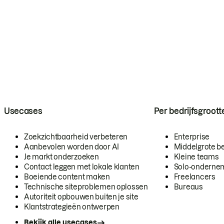
Usecases
Per bedrijfsgroott
Zoekzichtbaarheid verbeteren
Enterprise
Aanbevolen worden door AI
Middelgrote be
Je markt onderzoeken
Kleine teams
Contact leggen met lokale klanten
Solo-onderne
Boeiende content maken
Freelancers
Technische siteproblemen oplossen
Bureaus
Autoriteit opbouwen buiten je site
Klantstrategieën ontwerpen
Bekijk alle usecases