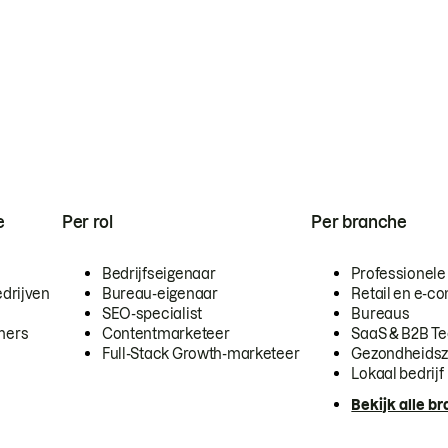
e
Per rol
Per branche
Bedrijfseigenaar
Professionele
drijven
Bureau-eigenaar
Retail en e-
SEO-specialist
Bureaus
mers
Contentmarketeer
SaaS & B2B T
Full-Stack Growth-marketeer
Gezondheidsz
Lokaal bedrijf
Bekijk alle b