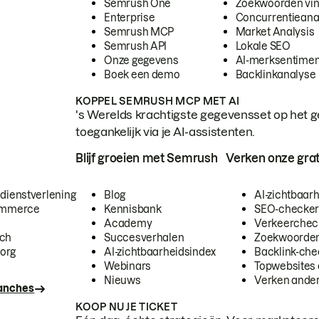
Semrush One
Zoekwoorden vi
Enterprise
Concurrentieana
Semrush MCP
Market Analysis
Semrush API
Lokale SEO
Onze gegevens
AI-merksentimen
Boek een demo
Backlinkanalyse
KOPPEL SEMRUSH MCP MET AI
's Werelds krachtigste gegevensset op het g
toegankelijk via je AI-assistenten.
Blijf groeien met Semrush
Verken onze grat
 dienstverlening
Blog
AI-zichtbaar
commerce
Kennisbank
SEO-checke
Academy
Verkeerchec
ech
Succesverhalen
Zoekwoorden
org
AI-zichtbaarheidsindex
Backlink-che
Webinars
Topwebsites 
Nieuws
Verken andere
ranches
KOOP NU JE TICKET