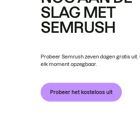
SLAG MET
SEMRUSH
Probeer Semrush zeven dagen gratis uit.
elk moment opzegbaar.
Probeer het kosteloos uit