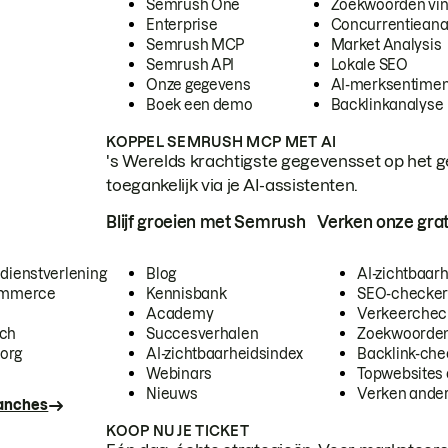
Semrush One
Zoekwoorden vi
Enterprise
Concurrentieana
Semrush MCP
Market Analysis
Semrush API
Lokale SEO
Onze gegevens
AI-merksentimen
Boek een demo
Backlinkanalyse
KOPPEL SEMRUSH MCP MET AI
's Werelds krachtigste gegevensset op het g
toegankelijk via je AI-assistenten.
Blijf groeien met Semrush
Verken onze grat
 dienstverlening
Blog
AI-zichtbaar
commerce
Kennisbank
SEO-checke
Academy
Verkeerchec
ech
Succesverhalen
Zoekwoorden
org
AI-zichtbaarheidsindex
Backlink-che
Webinars
Topwebsites 
Nieuws
Verken andere
ranches
KOOP NU JE TICKET