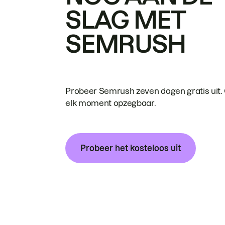
SLAG MET
SEMRUSH
Probeer Semrush zeven dagen gratis uit.
elk moment opzegbaar.
Probeer het kosteloos uit