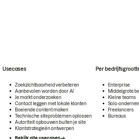
Usecases
Per bedrijfsgroott
Zoekzichtbaarheid verbeteren
Enterprise
Aanbevolen worden door AI
Middelgrote be
Je markt onderzoeken
Kleine teams
Contact leggen met lokale klanten
Solo-onderne
Boeiende content maken
Freelancers
Technische siteproblemen oplossen
Bureaus
Autoriteit opbouwen buiten je site
Klantstrategieën ontwerpen
Bekijk alle usecases