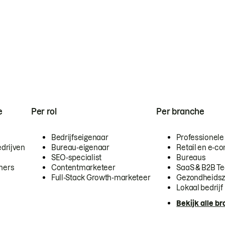
e
Per rol
Per branche
Bedrijfseigenaar
Professionele
drijven
Bureau-eigenaar
Retail en e-
SEO-specialist
Bureaus
mers
Contentmarketeer
SaaS & B2B T
Full-Stack Growth-marketeer
Gezondheidsz
Lokaal bedrijf
Bekijk alle b