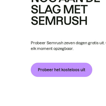
SLAG MET
SEMRUSH
Probeer Semrush zeven dagen gratis uit.
elk moment opzegbaar.
Probeer het kosteloos uit