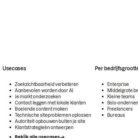
Usecases
Per bedrijfsgroott
Zoekzichtbaarheid verbeteren
Enterprise
Aanbevolen worden door AI
Middelgrote be
Je markt onderzoeken
Kleine teams
Contact leggen met lokale klanten
Solo-onderne
Boeiende content maken
Freelancers
Technische siteproblemen oplossen
Bureaus
Autoriteit opbouwen buiten je site
Klantstrategieën ontwerpen
Bekijk alle usecases