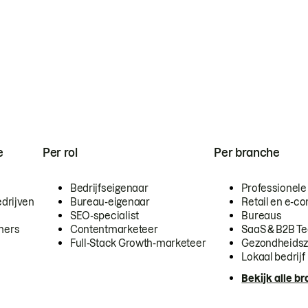
e
Per rol
Per branche
Bedrijfseigenaar
Professionele
drijven
Bureau-eigenaar
Retail en e-
SEO-specialist
Bureaus
mers
Contentmarketeer
SaaS & B2B T
Full-Stack Growth-marketeer
Gezondheidsz
Lokaal bedrijf
Bekijk alle b