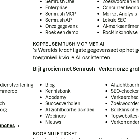
Semrush One
Zoekwoorden vi
Enterprise
Concurrentieana
Semrush MCP
Market Analysis
Semrush API
Lokale SEO
Onze gegevens
AI-merksentimen
Boek een demo
Backlinkanalyse
KOPPEL SEMRUSH MCP MET AI
's Werelds krachtigste gegevensset op het g
toegankelijk via je AI-assistenten.
Blijf groeien met Semrush
Verken onze grat
 dienstverlening
Blog
AI-zichtbaar
commerce
Kennisbank
SEO-checke
Academy
Verkeerchec
ech
Succesverhalen
Zoekwoorden
org
AI-zichtbaarheidsindex
Backlink-che
Webinars
Topwebsites 
Nieuws
Verken andere
ranches
KOOP NU JE TICKET