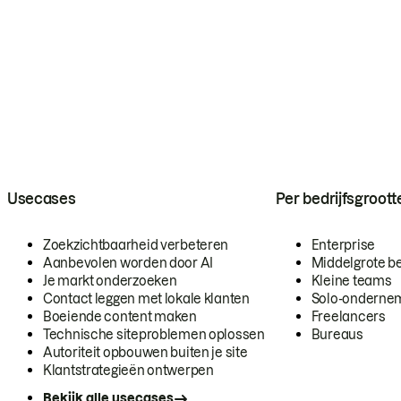
Usecases
Per bedrijfsgroott
Zoekzichtbaarheid verbeteren
Enterprise
Aanbevolen worden door AI
Middelgrote be
Je markt onderzoeken
Kleine teams
Contact leggen met lokale klanten
Solo-onderne
Boeiende content maken
Freelancers
Technische siteproblemen oplossen
Bureaus
Autoriteit opbouwen buiten je site
Klantstrategieën ontwerpen
Bekijk alle usecases