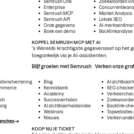
Semrush One
Zoekwoorden vi
Enterprise
Concurrentieana
Semrush MCP
Market Analysis
Semrush API
Lokale SEO
Onze gegevens
AI-merksentimen
Boek een demo
Backlinkanalyse
KOPPEL SEMRUSH MCP MET AI
's Werelds krachtigste gegevensset op het g
toegankelijk via je AI-assistenten.
Blijf groeien met Semrush
Verken onze grat
 dienstverlening
Blog
AI-zichtbaar
commerce
Kennisbank
SEO-checke
Academy
Verkeerchec
ech
Succesverhalen
Zoekwoorden
org
AI-zichtbaarheidsindex
Backlink-che
Webinars
Topwebsites 
Nieuws
Verken andere
ranches
KOOP NU JE TICKET