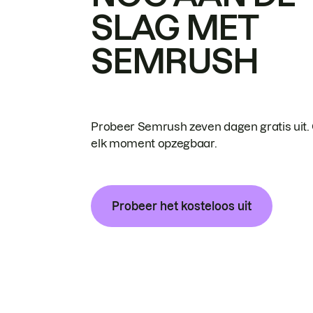
SLAG MET
SEMRUSH
Probeer Semrush zeven dagen gratis uit.
elk moment opzegbaar.
Probeer het kosteloos uit