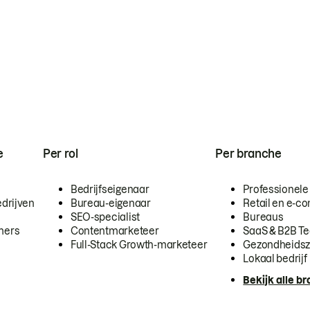
e
Per rol
Per branche
Bedrijfseigenaar
Professionele
drijven
Bureau-eigenaar
Retail en e-
SEO-specialist
Bureaus
mers
Contentmarketeer
SaaS & B2B T
Full-Stack Growth-marketeer
Gezondheidsz
Lokaal bedrijf
Bekijk alle b