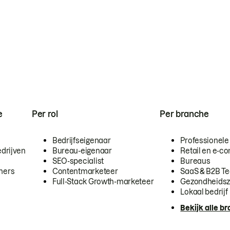
e
Per rol
Per branche
Bedrijfseigenaar
Professionele
drijven
Bureau-eigenaar
Retail en e-
SEO-specialist
Bureaus
mers
Contentmarketeer
SaaS & B2B T
Full-Stack Growth-marketeer
Gezondheidsz
Lokaal bedrijf
Bekijk alle b