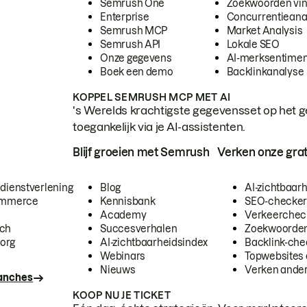
Semrush One
Zoekwoorden vi
Enterprise
Concurrentieana
Semrush MCP
Market Analysis
Semrush API
Lokale SEO
Onze gegevens
AI-merksentimen
Boek een demo
Backlinkanalyse
KOPPEL SEMRUSH MCP MET AI
's Werelds krachtigste gegevensset op het g
toegankelijk via je AI-assistenten.
Blijf groeien met Semrush
Verken onze grat
 dienstverlening
Blog
AI-zichtbaar
commerce
Kennisbank
SEO-checke
Academy
Verkeerchec
ech
Succesverhalen
Zoekwoorden
org
AI-zichtbaarheidsindex
Backlink-che
Webinars
Topwebsites 
Nieuws
Verken andere
ranches
KOOP NU JE TICKET