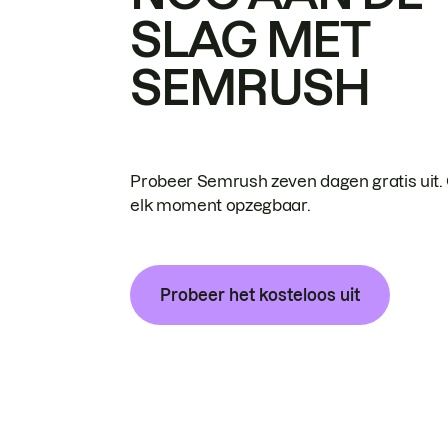
SLAG MET
SEMRUSH
Probeer Semrush zeven dagen gratis uit.
elk moment opzegbaar.
Probeer het kosteloos uit