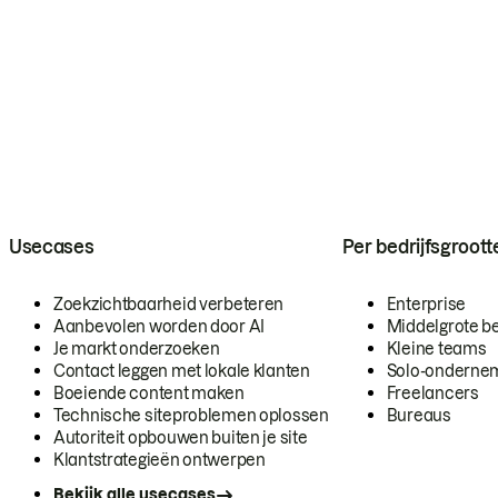
Usecases
Per bedrijfsgroott
Zoekzichtbaarheid verbeteren
Enterprise
Aanbevolen worden door AI
Middelgrote be
Je markt onderzoeken
Kleine teams
Contact leggen met lokale klanten
Solo-onderne
Boeiende content maken
Freelancers
Technische siteproblemen oplossen
Bureaus
Autoriteit opbouwen buiten je site
Klantstrategieën ontwerpen
Bekijk alle usecases